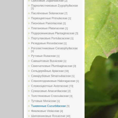
Ореховые Juglandaceae
[2]
Парнолистниковые Zygophyllaceae
[1]
Паслёновые Solanaceae
[7]
Первоцветные Primulaceae
[1]
Пионовые Paeoniaceae
[1]
Платановые Platanaceae
[1]
Подорожниковые Plantaginaceae
[5]
Портулаковые Portulacaceae
[1]
Резедовые Resedaceae
[1]
Роголистниковые Ceratophyllaceae
[1]
Рутовые Rutaceae
[1]
Самшитовые Buxaceae
[1]
Свинчатковые Plumbaginaceae
[3]
Сельдерейные Apiaceae
[16]
Симарубовые Simaroubaceae
[1]
Сланоягодниковые Haloragaceae
[1]
Сложноцветные Asteraceae
[73]
Сумаховые Anacardiaceae
[2]
Толстянковые Crassulaceae
[3]
Тутовые Moraceae
[1]
Тыквенные Cucurbitaceae
[5]
Фиалковые Violaceae
[4]
Шиповниковые Rosaceae
[40]