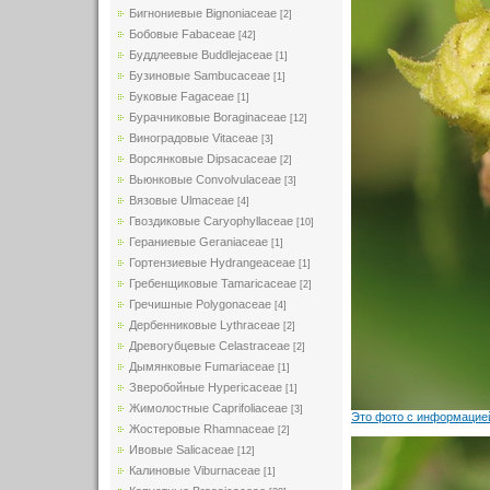
Бигнониевые Bignoniaceae
[2]
Бобовые Fabaceae
[42]
Буддлеевые Buddlejaceae
[1]
Бузиновые Sambucaceae
[1]
Буковые Fagaceae
[1]
Бурачниковые Boraginaceae
[12]
Виноградовые Vitaceae
[3]
Ворсянковые Dipsacaceae
[2]
Вьюнковые Convolvulaceae
[3]
Вязовые Ulmaceae
[4]
Гвоздиковые Caryophyllaceae
[10]
Гераниевые Geraniaceae
[1]
Гортензиевые Hydrangeaceae
[1]
Гребенщиковые Tamaricaceae
[2]
Гречишные Polygonaceae
[4]
Дербенниковые Lythraceae
[2]
Древогубцевые Celastraceae
[2]
Дымянковые Fumariaceae
[1]
Зверобойные Hypericaceae
[1]
Жимолостные Caprifoliaceae
[3]
Это фото с информацией
Жостеровые Rhamnaceae
[2]
Ивовые Salicaceae
[12]
Калиновые Viburnaceae
[1]