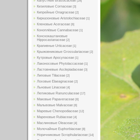
Капустные Brassicaceae
[28]
Кизиловые Cornaceae
[3]
Кипрейные Onagraceae
[2]
Кирказоновые Aristolochiaceae
[1]
Кленовые Aceraceae
[6]
Коноплёвые Cannabaceae
[1]
Конскокаштановые
Hippocastanaceae
[2]
Крапивные Urticaceae
[1]
Крыжовниковые Grossulariaceae
[2]
Кутровые Apocynaceae
[1]
Лаконосовые Phytolaccaceae
[1]
Ластовневые Asclepiadaceae
[3]
Липовые Tiliaceae
[2]
Лоховые Elaeagnaceae
[2]
Льновые Linaceae
[4]
Лютиковые Ranunculaceae
[17]
Маковые Papaveraceae
[6]
Мальвовые Malvaceae
[6]
Маревые Chenopodiaceae
[12]
Мареновые Rubiaceae
[4]
Маслиновые Oleaceae
[4]
Молочайные Euphorbiaceae
[8]
Норичниковые Scrophulariaceae
[14]