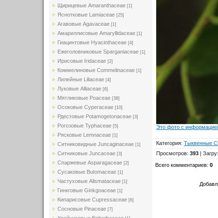
Щирицевые Amaranthaceae
[1]
Яснотковые Lamiaceae
[25]
Агавовые Agavaceae
[1]
Амариллисовые Amaryllidaceae
[1]
Гиацинтовые Hyacinthaceae
[4]
Ежеголовниковые Sparganiaceae
[1]
Ирисовые Iridaceae
[2]
Коммелиновые Commelinaceae
[1]
Лилейные Liliaceae
[4]
Луковые Alliaceae
[6]
Мятликовые Poaceae
[38]
Осоковые Cyperaceae
[10]
Рдестовые Potamogetonaceae
[3]
Рогозовые Typhaceae
[5]
Это фото с информацией
Рясковые Lemnaceae
[1]
Категория
:
Тыквенные Cu
Ситниковидные Juncaginaceae
[1]
Просмотров
:
393
|
Загру
Ситниковые Juncaceae
[3]
Спаржевые Asparagaceae
[2]
Всего комментариев
:
0
Сусаковые Butomaceae
[1]
Частуховые Alismataceae
[1]
Добавл
Гинкговые Ginkgoaceae
[1]
Кипарисовые Cupressaceae
[6]
Сосновые Pinaceae
[7]