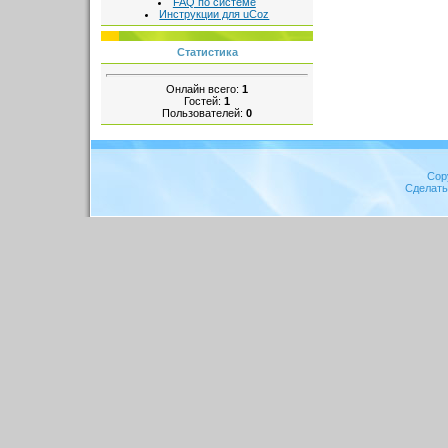
FAQ по системе
Инструкции для uCoz
Статистика
Онлайн всего:
1
Гостей:
1
Пользователей:
0
Cop
Сделат