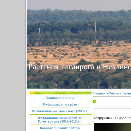
Растения Таганрога и Неклино
Главная
»
Файлы
»
Тыкве
Главная страница
Информация о сайте
Фотоальбом на этом сайте (2012г).
Координаты - 47.3337796
Фотоальбом моих фото на
Плантариуме (2012-2015гг).
Каталог внешних сайтов