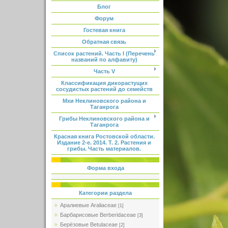
Блог
Форум
Гостевая книга
Обратная связь
Список растений. Часть I (Перечень
названий по алфавиту)
Часть V
Классификация дикорастущих
сосудистых растений до семейств
Мхи Неклиновского района и
Таганрога
Грибы Неклиновского района и
Таганрога
Красная книга Ростовской области.
Издание 2-е. 2014. Т. 2. Растения и
грибы. Часть материалов.
Форма входа
Категории раздела
Аралиевые Araliaceae
[1]
Барбарисовые Berberidaceae
[3]
Берёзовые Betulaceae
[2]