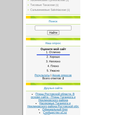
Хвойниковые Ephedraceae
[1]
Тисовые Taxaceae
[1]
Сальвиниевые Salviniaceae
[1]
Поиск
Наш опрос
Оцените мой сайт
1.
Отлично
2.
Хорошо
3.
Неплохо
4.
Плохо
5.
Ужасно
Результаты
|
Архив опросов
Всего ответов:
2
Друзья сайта
Птицы Ростовской области. В
основе сайта - Птицы Таганрога и
Неклиновского района
Насекомые Таганрога и
Неклиновского района Ростовской обл.
Официальный блог
Сообщество uCoz