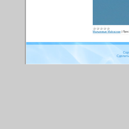
Мальвовые Malvaceae
|
Прос
Cop
Сделат