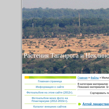
Растения Таганрога и Неклино
Главная
»
Файлы
» Маль
Главная страница
В категории материалов
Показано материалов
:
1-
Информация о сайте
Фотоальбом на этом сайте (2012г).
Сортировать п
Фотоальбом моих фото на
Плантариуме (2012-2015гг).
Алтей лекарствен
Каталог внешних сайтов