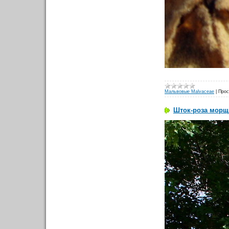
Мальвовые Malvaceae
|
Прос
Шток-роза морщи