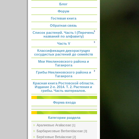
Блог
Форум
Гостевая книга
Обратная связь
Список растений. Часть I (Перечень
названий по алфавиту)
Часть V
Классификация дикорастущих
сосудистых растений до семейств
Мхи Неклиновского района и
Таганрога
Грибы Неклиновского района и
Таганрога
Красная книга Ростовской области.
Издание 2-е. 2014. Т. 2. Растения и
грибы. Часть материалов.
Форма входа
Категории раздела
Аралиевые Araliaceae
[1]
Барбарисовые Berberidaceae
[3]
Берёзовые Betulaceae
[2]