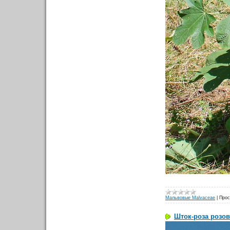
Мальвовые Malvaceae
|
Прос
Шток-роза розова