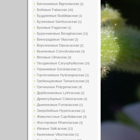
Бигнониевые Bignoniaceae
[2]
Бобовые Fabaceae
[42]
Буддлеевые Buddlejaceae
[1]
Бузиновые Sambucaceae
[1]
Буковые Fagaceae
[1]
Бурачниковые Boraginaceae
[12]
Виноградовые Vitaceae
[3]
Ворсянковые Dipsacaceae
[2]
Вьюнковые Convolvulaceae
[3]
Вязовые Ulmaceae
[4]
Гвоздиковые Caryophyllaceae
[10]
Гераниевые Geraniaceae
[1]
Гортензиевые Hydrangeaceae
[1]
Гребенщиковые Tamaricaceae
[2]
Гречишные Polygonaceae
[4]
Дербенниковые Lythraceae
[2]
Древогубцевые Celastraceae
[2]
Дымянковые Fumariaceae
[1]
Зверобойные Hypericaceae
[1]
Жимолостные Caprifoliaceae
[3]
Жостеровые Rhamnaceae
[2]
Ивовые Salicaceae
[12]
Калиновые Viburnaceae
[1]