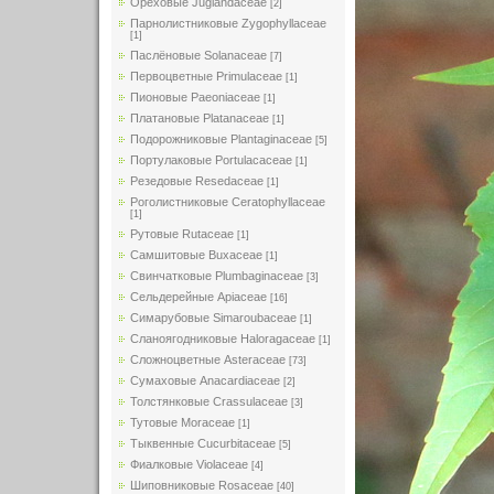
Ореховые Juglandaceae
[2]
Парнолистниковые Zygophyllaceae
[1]
Паслёновые Solanaceae
[7]
Первоцветные Primulaceae
[1]
Пионовые Paeoniaceae
[1]
Платановые Platanaceae
[1]
Подорожниковые Plantaginaceae
[5]
Портулаковые Portulacaceae
[1]
Резедовые Resedaceae
[1]
Роголистниковые Ceratophyllaceae
[1]
Рутовые Rutaceae
[1]
Самшитовые Buxaceae
[1]
Свинчатковые Plumbaginaceae
[3]
Сельдерейные Apiaceae
[16]
Симарубовые Simaroubaceae
[1]
Сланоягодниковые Haloragaceae
[1]
Сложноцветные Asteraceae
[73]
Сумаховые Anacardiaceae
[2]
Толстянковые Crassulaceae
[3]
Тутовые Moraceae
[1]
Тыквенные Cucurbitaceae
[5]
Фиалковые Violaceae
[4]
Шиповниковые Rosaceae
[40]