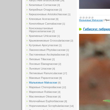
Капустные Brassicaceae
[28]
Кизиловые Cornaceae
[3]
Кипрейные Onagraceae
[2]
Кирказоновые Aristolochiaceae
[1]
Кленовые Aceraceae
[6]
Мальвовые Malvaceae
|
Прос
Коноплёвые Cannabaceae
[1]
Конскокаштановые
Гибискус гибридн
Hippocastanaceae
[2]
Крапивные Urticaceae
[1]
Крыжовниковые Grossulariaceae
[2]
Кутровые Apocynaceae
[1]
Лаконосовые Phytolaccaceae
[1]
Ластовневые Asclepiadaceae
[3]
Липовые Tiliaceae
[2]
Лоховые Elaeagnaceae
[2]
Льновые Linaceae
[4]
Лютиковые Ranunculaceae
[17]
Маковые Papaveraceae
[6]
Мальвовые Malvaceae
[6]
Маревые Chenopodiaceae
[12]
Мареновые Rubiaceae
[4]
Маслиновые Oleaceae
[4]
Молочайные Euphorbiaceae
[8]
Норичниковые Scrophulariaceae
[14]