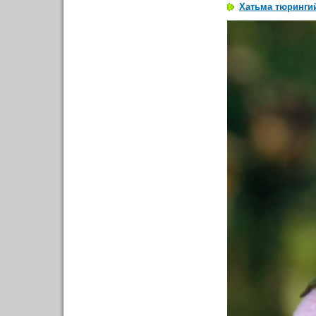
Хатьма тюрингийс