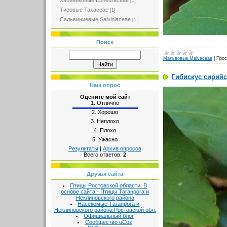
Хвойниковые Ephedraceae
[1]
Тисовые Taxaceae
[1]
Сальвиниевые Salviniaceae
[1]
Поиск
Мальвовые Malvaceae
|
Прос
Гибискус сирийск
Наш опрос
Оцените мой сайт
1.
Отлично
2.
Хорошо
3.
Неплохо
4.
Плохо
5.
Ужасно
Результаты
|
Архив опросов
Всего ответов:
2
Друзья сайта
Птицы Ростовской области. В
основе сайта - Птицы Таганрога и
Неклиновского района
Насекомые Таганрога и
Неклиновского района Ростовской обл.
Официальный блог
Сообщество uCoz