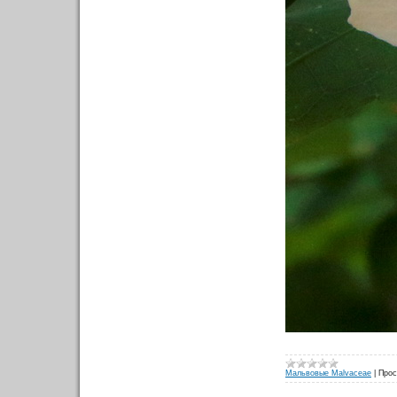
Мальвовые Malvaceae
|
Прос