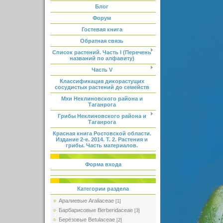
Блог
Форум
Гостевая книга
Обратная связь
Список растений. Часть I (Перечень
названий по алфавиту)
Часть V
Классификация дикорастущих
сосудистых растений до семейств
Мхи Неклиновского района и
Таганрога
Грибы Неклиновского района и
Таганрога
Красная книга Ростовской области.
Издание 2-е. 2014. Т. 2. Растения и
грибы. Часть материалов.
Форма входа
Категории раздела
Аралиевые Araliaceae
[1]
Барбарисовые Berberidaceae
[3]
Берёзовые Betulaceae
[2]