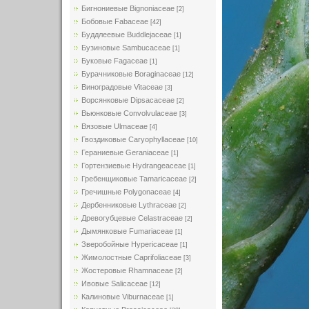
Бигнониевые Bignoniaceae
[2]
Бобовые Fabaceae
[42]
Буддлеевые Buddlejaceae
[1]
Бузиновые Sambucaceae
[1]
Буковые Fagaceae
[1]
Бурачниковые Boraginaceae
[12]
Виноградовые Vitaceae
[3]
Ворсянковые Dipsacaceae
[2]
Вьюнковые Convolvulaceae
[3]
Вязовые Ulmaceae
[4]
Гвоздиковые Caryophyllaceae
[10]
Гераниевые Geraniaceae
[1]
Гортензиевые Hydrangeaceae
[1]
Гребенщиковые Tamaricaceae
[2]
Гречишные Polygonaceae
[4]
Дербенниковые Lythraceae
[2]
Древогубцевые Celastraceae
[2]
Дымянковые Fumariaceae
[1]
Зверобойные Hypericaceae
[1]
Жимолостные Caprifoliaceae
[3]
Жостеровые Rhamnaceae
[2]
Ивовые Salicaceae
[12]
Калиновые Viburnaceae
[1]