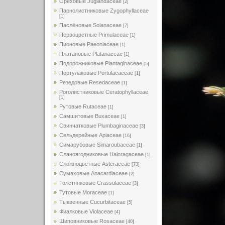
Ореховые Juglandaceae
[2]
Парнолистниковые Zygophyllaceae
[1]
Паслёновые Solanaceae
[7]
Первоцветные Primulaceae
[1]
Пионовые Paeoniaceae
[1]
Платановые Platanaceae
[1]
Подорожниковые Plantaginaceae
[5]
Портулаковые Portulacaceae
[1]
Резедовые Resedaceae
[1]
Роголистниковые Ceratophyllaceae
[1]
Рутовые Rutaceae
[1]
Самшитовые Buxaceae
[1]
Свинчатковые Plumbaginaceae
[3]
Сельдерейные Apiaceae
[16]
Симарубовые Simaroubaceae
[1]
Сланоягодниковые Haloragaceae
[1]
Сложноцветные Asteraceae
[73]
Сумаховые Anacardiaceae
[2]
Толстянковые Crassulaceae
[3]
Тутовые Moraceae
[1]
Тыквенные Cucurbitaceae
[5]
Фиалковые Violaceae
[4]
Шиповниковые Rosaceae
[40]