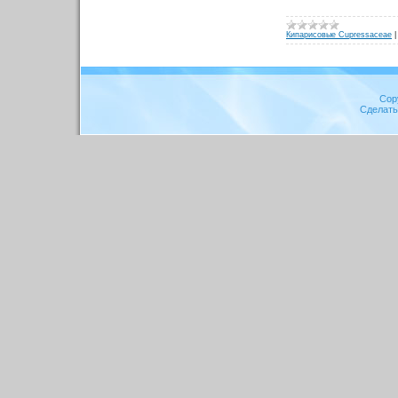
Кипарисовые Cupressaceae
Cop
Сделат