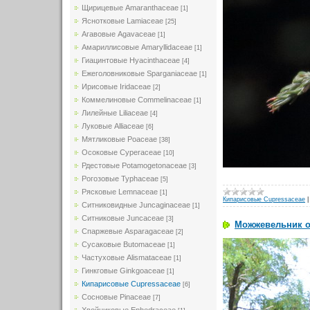
Щирицевые Amaranthaceae
[1]
Яснотковые Lamiaceae
[25]
Агавовые Agavaceae
[1]
Амариллисовые Amaryllidaceae
[1]
Гиацинтовые Hyacinthaceae
[4]
Ежеголовниковые Sparganiaceae
[1]
Ирисовые Iridaceae
[2]
Коммелиновые Commelinaceae
[1]
Лилейные Liliaceae
[4]
Луковые Alliaceae
[6]
Мятликовые Poaceae
[38]
Осоковые Cyperaceae
[10]
Рдестовые Potamogetonaceae
[3]
Рогозовые Typhaceae
[5]
Рясковые Lemnaceae
[1]
Кипарисовые Cupressaceae
Ситниковидные Juncaginaceae
[1]
Ситниковые Juncaceae
[3]
Можжевельник о
Спаржевые Asparagaceae
[2]
Сусаковые Butomaceae
[1]
Частуховые Alismataceae
[1]
Гинкговые Ginkgoaceae
[1]
Кипарисовые Cupressaceae
[6]
Сосновые Pinaceae
[7]