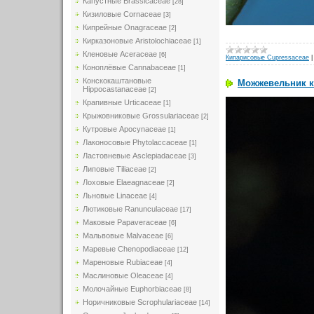
Капустные Brassicaceae
[28]
Кизиловые Cornaceae
[3]
Кипрейные Onagraceae
[2]
Кирказоновые Aristolochiaceae
[1]
Кленовые Aceraceae
[6]
Кипарисовые Cupressaceae
Коноплёвые Cannabaceae
[1]
Конскокаштановые
Можжевельник ка
Hippocastanaceae
[2]
Крапивные Urticaceae
[1]
Крыжовниковые Grossulariaceae
[2]
Кутровые Apocynaceae
[1]
Лаконосовые Phytolaccaceae
[1]
Ластовневые Asclepiadaceae
[3]
Липовые Tiliaceae
[2]
Лоховые Elaeagnaceae
[2]
Льновые Linaceae
[4]
Лютиковые Ranunculaceae
[17]
Маковые Papaveraceae
[6]
Мальвовые Malvaceae
[6]
Маревые Chenopodiaceae
[12]
Мареновые Rubiaceae
[4]
Маслиновые Oleaceae
[4]
Молочайные Euphorbiaceae
[8]
Норичниковые Scrophulariaceae
[14]