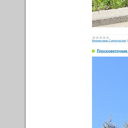
Кипарисовые Cupressaceae
Плосковеточник в