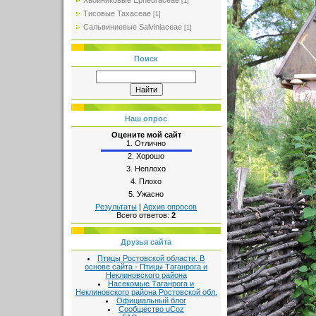
Хвойниковые Ephedraceae
[1]
Тисовые Taxaceae
[1]
Сальвиниевые Salviniaceae
[1]
Поиск
Наш опрос
Оцените мой сайт
1.
Отлично
2.
Хорошо
3.
Неплохо
4.
Плохо
5.
Ужасно
Результаты
|
Архив опросов
Всего ответов:
2
Друзья сайта
Птицы Ростовской области. В
основе сайта - Птицы Таганрога и
Неклиновского района
Насекомые Таганрога и
Неклиновского района Ростовской обл.
Официальный блог
Сообщество uCoz