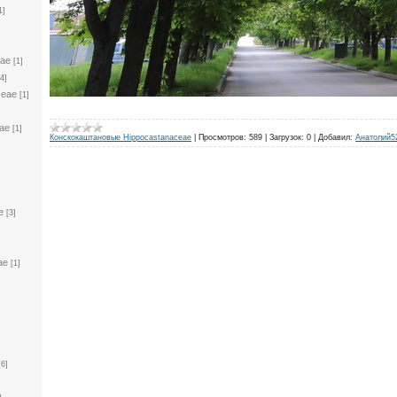
1]
eae
[1]
[4]
ceae
[1]
ae
[1]
Конскокаштановые Hippocastanaceae
|
Просмотров:
589
|
Загрузок:
0
|
Добавил:
Анатолий5
e
[3]
ae
[1]
[6]