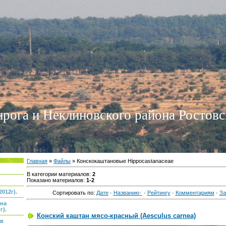
нрога и Неклиновского района Ростовс
Главная
»
Файлы
» Конскокаштановые Hippocastanaceae
В категории материалов
:
2
Показано материалов
:
1-2
012г).
Сортировать по
:
Дате
·
Названию
·
Рейтингу
·
Комментариям
·
За
 на
г).
Конский каштан мясо-красный (Aesculus carnea)
ов