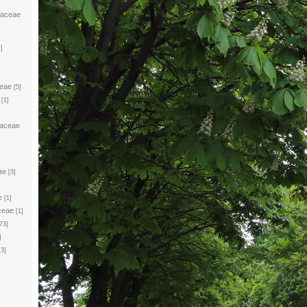
laceae
1]
eae
[5]
[1]
laceae
ae
[3]
e
[1]
ceae
[1]
73]
]
[3]
]