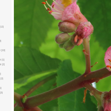
]
[12]
]
3]
e
[10]
e
[1]
e
[2]
2]
[2]
1]
[3]