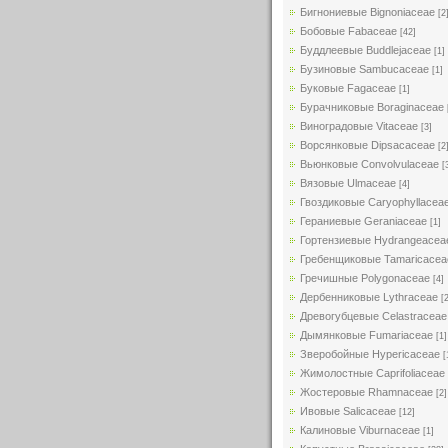
Бигнониевые Bignoniaceae
[2
Бобовые Fabaceae
[42]
Буддлеевые Buddlejaceae
[1]
Бузиновые Sambucaceae
[1]
Буковые Fagaceae
[1]
Бурачниковые Boraginaceae
Виноградовые Vitaceae
[3]
Ворсянковые Dipsacaceae
[2
Вьюнковые Convolvulaceae
[
Вязовые Ulmaceae
[4]
Гвоздиковые Caryophyllacea
Гераниевые Geraniaceae
[1]
Гортензиевые Hydrangeacea
Гребенщиковые Tamaricacea
Гречишные Polygonaceae
[4]
Дербенниковые Lythraceae
[
Древогубцевые Celastraceae
Дымянковые Fumariaceae
[1]
Зверобойные Hypericaceae
[
Жимолостные Caprifoliaceae
Жостеровые Rhamnaceae
[2]
Ивовые Salicaceae
[12]
Калиновые Viburnaceae
[1]