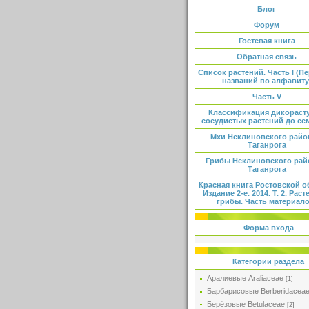
Блог
Форум
Гостевая книга
Обратная связь
Список растений. Часть I (П
названий по алфавиту
Часть V
Классификация дикораст
сосудистых растений до се
Мхи Неклиновского райо
Таганрога
Грибы Неклиновского рай
Таганрога
Красная книга Ростовской о
Издание 2-е. 2014. Т. 2. Раст
грибы. Часть материало
Форма входа
Категории раздела
Аралиевые Araliaceae
[1]
Барбарисовые Berberidacea
Берёзовые Betulaceae
[2]