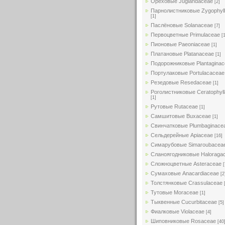
Ореховые Juglandaceae
[2]
Парнолистниковые Zygophyl
[1]
Паслёновые Solanaceae
[7]
Первоцветные Primulaceae
[
Пионовые Paeoniaceae
[1]
Платановые Platanaceae
[1]
Подорожниковые Plantaginac
Портулаковые Portulacaceae
Резедовые Resedaceae
[1]
Роголистниковые Ceratophyl
[1]
Рутовые Rutaceae
[1]
Самшитовые Buxaceae
[1]
Свинчатковые Plumbaginace
Сельдерейные Apiaceae
[16]
Симарубовые Simaroubacea
Сланоягодниковые Haloraga
Сложноцветные Asteraceae
[
Сумаховые Anacardiaceae
[2
Толстянковые Crassulaceae
Тутовые Moraceae
[1]
Тыквенные Cucurbitaceae
[5]
Фиалковые Violaceae
[4]
Шиповниковые Rosaceae
[40