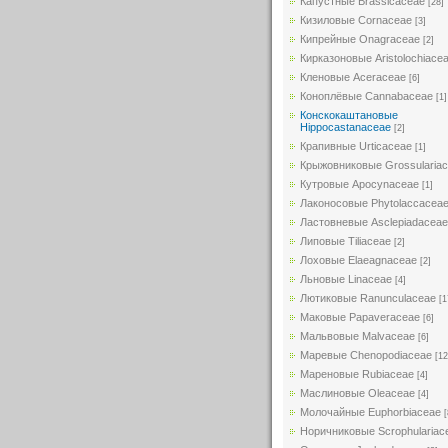
Капустные Brassicaceae
[28]
Кизиловые Cornaceae
[3]
Кипрейные Onagraceae
[2]
Кирказоновые Aristolochiace
Кленовые Aceraceae
[6]
Коноплёвые Cannabaceae
[1]
Конскокаштановые
Hippocastanaceae
[2]
Крапивные Urticaceae
[1]
Крыжовниковые Grossularia
Кутровые Apocynaceae
[1]
Лаконосовые Phytolaccacea
Ластовневые Asclepiadaceae
Липовые Tiliaceae
[2]
Лоховые Elaeagnaceae
[2]
Льновые Linaceae
[4]
Лютиковые Ranunculaceae
[1
Маковые Papaveraceae
[6]
Мальвовые Malvaceae
[6]
Маревые Chenopodiaceae
[12
Мареновые Rubiaceae
[4]
Маслиновые Oleaceae
[4]
Молочайные Euphorbiaceae
[
Норичниковые Scrophulariac