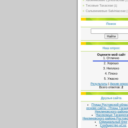
Хвойниковые Ephedraceae
[1
Тисовые Taxaceae
[1]
Сальвиниевые Salviniaceae
[
Поиск
Наш опрос
Оцените мой сайт
1.
Отлично
2.
Хорошо
3.
Неплохо
4.
Плохо
5.
Ужасно
Результаты
|
Архив опро
Всего ответов:
2
Друзья сайта
Птицы Ростовской облас
основе сайта - Птицы Таган
Неклиновского района
Насекомые Таганрога
Неклиновского района Ростовс
Официальный блог
Сообщество uCoz