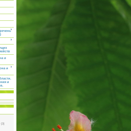
еречень
)
ущих
мейств
на и
она и
бласти.
ения и
в.
e
[3]