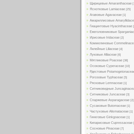
Щирицевые Amaranthaceae
[
Яснотковые Lamiaceae
[25]
Агавовые Agavaceae
[1]
Амариллисовые Amaryllidac
Гиацинтовые Hyacinthaceae
Ежеголовниковые Spargania
Ирисовые Iridaceae
[2]
Коммелиновые Commelinace
Лилейные Liliaceae
[4]
Луковые Alliaceae
[6]
Мятликовые Poaceae
[38]
Осоковые Cyperaceae
[10]
Рдестовые Potamogetonacea
Рогозовые Typhaceae
[5]
Рясковые Lemnaceae
[1]
Ситниковидные Juncaginace
Ситниковые Juncaceae
[3]
Спаржевые Asparagaceae
[2]
Сусаковые Butomaceae
[1]
Частуховые Alismataceae
[1]
Гинкговые Ginkgoaceae
[1]
Кипарисовые Cupressaceae
Сосновые Pinaceae
[7]