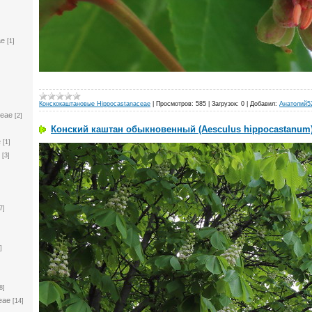
ae
[1]
Конскокаштановые Hippocastanaceae
|
Просмотров:
585
|
Загрузок:
0
|
Добавил:
Анатолий5
ceae
[2]
Конский каштан обыкновенный (Aesculus hippocastanum
e
[1]
[3]
7]
]
8]
eae
[14]