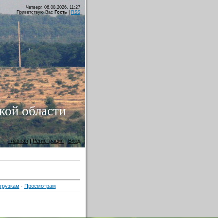
Четверг, 06.08.2026, 11:27
Приветствую Вас
Гость
|
RSS
кой области
Главная
|
Регистрация
|
Вход
грузкам
·
Просмотрам