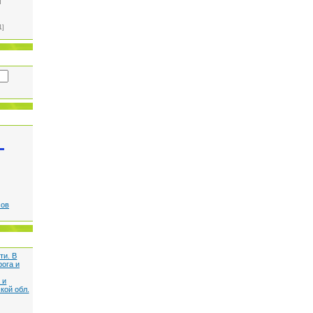
]
1]
сов
ти. В
рога и
 и
кой обл.