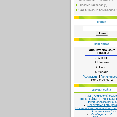
Хвойниковые Ephedraceae
[1
Тисовые Taxaceae
[1]
Сальвиниевые Salviniaceae
[
Поиск
Наш опрос
Оцените мой сайт
1.
Отлично
2.
Хорошо
3.
Неплохо
4.
Плохо
5.
Ужасно
Результаты
|
Архив опро
Всего ответов:
2
Друзья сайта
Птицы Ростовской облас
основе сайта - Птицы Таган
Неклиновского района
Насекомые Таганрога
Неклиновского района Ростовс
Официальный блог
Сообщество uCoz