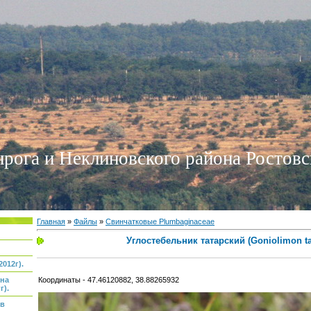
нрога и Неклиновского района Ростовс
Главная
»
Файлы
»
Свинчатковые Plumbaginaceae
Углостебельник татарский (Goniolimon ta
012г).
Координаты - 47.46120882, 38.88265932
 на
г).
ов