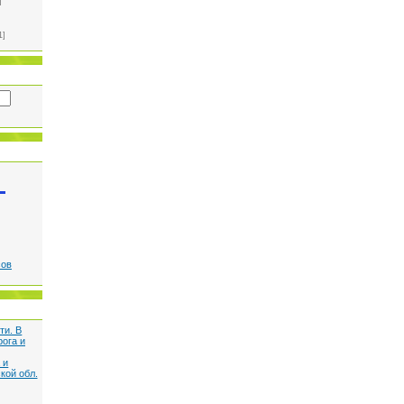
]
1]
сов
ти. В
рога и
 и
кой обл.