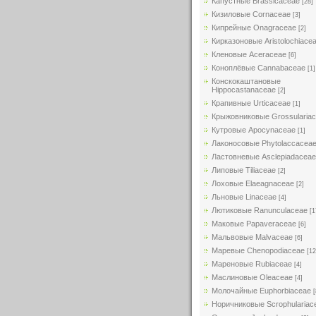
Капустные Brassicaceae
[28]
Кизиловые Cornaceae
[3]
Кипрейные Onagraceae
[2]
Кирказоновые Aristolochiace
Кленовые Aceraceae
[6]
Коноплёвые Cannabaceae
[1]
Конскокаштановые
Hippocastanaceae
[2]
Крапивные Urticaceae
[1]
Крыжовниковые Grossularia
Кутровые Apocynaceae
[1]
Лаконосовые Phytolaccacea
Ластовневые Asclepiadaceae
Липовые Tiliaceae
[2]
Лоховые Elaeagnaceae
[2]
Льновые Linaceae
[4]
Лютиковые Ranunculaceae
[1
Маковые Papaveraceae
[6]
Мальвовые Malvaceae
[6]
Маревые Chenopodiaceae
[12
Мареновые Rubiaceae
[4]
Маслиновые Oleaceae
[4]
Молочайные Euphorbiaceae
[
Норичниковые Scrophulariac