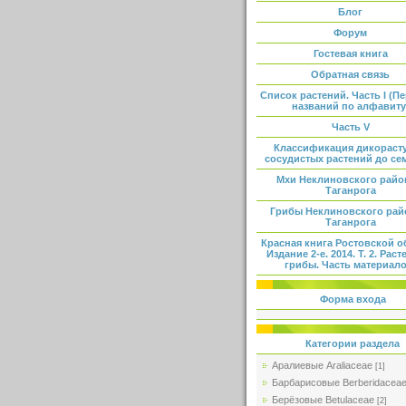
Блог
Форум
Гостевая книга
Обратная связь
Список растений. Часть I (П
названий по алфавиту
Часть V
Классификация дикораст
сосудистых растений до се
Мхи Неклиновского райо
Таганрога
Грибы Неклиновского рай
Таганрога
Красная книга Ростовской о
Издание 2-е. 2014. Т. 2. Раст
грибы. Часть материало
Форма входа
Категории раздела
Аралиевые Araliaceae
[1]
Барбарисовые Berberidacea
Берёзовые Betulaceae
[2]