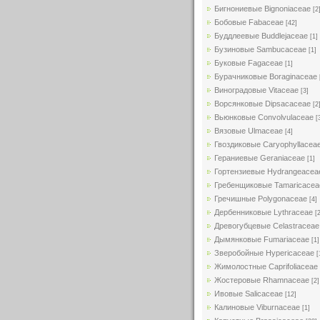
Бигнониевые Bignoniaceae
[2
Бобовые Fabaceae
[42]
Буддлеевые Buddlejaceae
[1]
Бузиновые Sambucaceae
[1]
Буковые Fagaceae
[1]
Бурачниковые Boraginaceae
Виноградовые Vitaceae
[3]
Ворсянковые Dipsacaceae
[2
Вьюнковые Convolvulaceae
[
Вязовые Ulmaceae
[4]
Гвоздиковые Caryophyllacea
Гераниевые Geraniaceae
[1]
Гортензиевые Hydrangeacea
Гребенщиковые Tamaricacea
Гречишные Polygonaceae
[4]
Дербенниковые Lythraceae
[
Древогубцевые Celastraceae
Дымянковые Fumariaceae
[1]
Зверобойные Hypericaceae
[
Жимолостные Caprifoliaceae
Жостеровые Rhamnaceae
[2]
Ивовые Salicaceae
[12]
Калиновые Viburnaceae
[1]