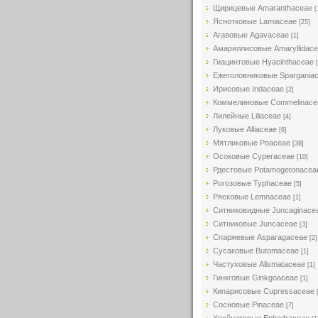
Щирицевые Amaranthaceae
[
Яснотковые Lamiaceae
[25]
Агавовые Agavaceae
[1]
Амариллисовые Amaryllidac
Гиацинтовые Hyacinthaceae
Ежеголовниковые Spargania
Ирисовые Iridaceae
[2]
Коммелиновые Commelinace
Лилейные Liliaceae
[4]
Луковые Alliaceae
[6]
Мятликовые Poaceae
[38]
Осоковые Cyperaceae
[10]
Рдестовые Potamogetonacea
Рогозовые Typhaceae
[5]
Рясковые Lemnaceae
[1]
Ситниковидные Juncaginace
Ситниковые Juncaceae
[3]
Спаржевые Asparagaceae
[2]
Сусаковые Butomaceae
[1]
Частуховые Alismataceae
[1]
Гинкговые Ginkgoaceae
[1]
Кипарисовые Cupressaceae
Сосновые Pinaceae
[7]