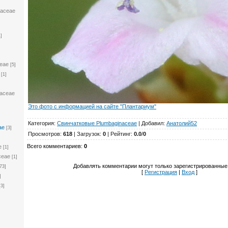
laceae
1]
eae
[5]
[1]
laceae
Это фото с информацией на сайте "Плантариум"
Категория
:
Свинчатковые Plumbaginaceae
|
Добавил
:
Анатолий52
ae
[3]
Просмотров
:
618
|
Загрузок
:
0
|
Рейтинг
:
0.0
/
0
Всего комментариев
:
0
e
[1]
ceae
[1]
Добавлять комментарии могут только зарегистрированные
73]
[
Регистрация
|
Вход
]
]
[3]
]