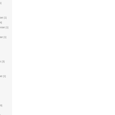
1]
eae
[1]
[4]
ceae
[1]
ae
[1]
e
[3]
ae
[1]
[6]