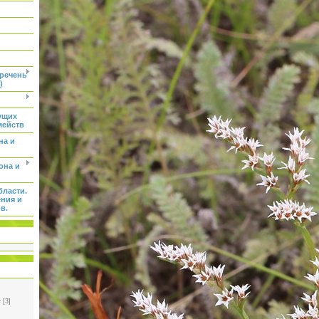
еречень
)
ущих
мейств
на и
она и
бласти.
ения и
в.
e
[3]