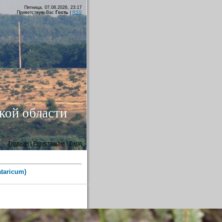
Пятница, 07.08.2026, 23:17
Приветствую Вас
Гость
|
RSS
кой области
Главная
|
Регистрация
|
Вход
taricum)