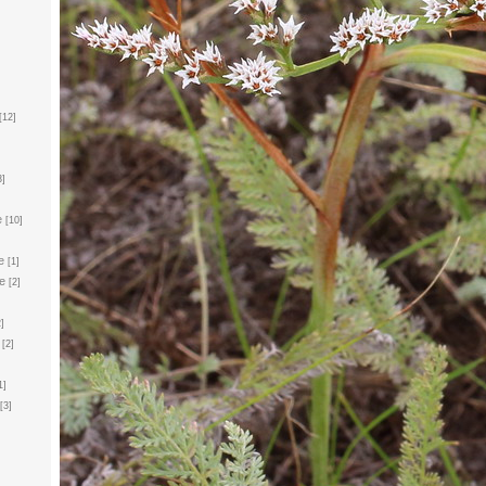
]
[12]
]
3]
e
[10]
e
[1]
e
[2]
2]
[2]
1]
[3]