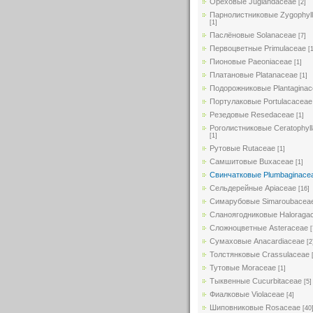
Ореховые Juglandaceae
[2]
Парнолистниковые Zygophyl
[1]
Паслёновые Solanaceae
[7]
Первоцветные Primulaceae
[
Пионовые Paeoniaceae
[1]
Платановые Platanaceae
[1]
Подорожниковые Plantaginac
Портулаковые Portulacaceae
Резедовые Resedaceae
[1]
Роголистниковые Ceratophyl
[1]
Рутовые Rutaceae
[1]
Самшитовые Buxaceae
[1]
Свинчатковые Plumbaginace
Сельдерейные Apiaceae
[16]
Симарубовые Simaroubacea
Сланоягодниковые Haloraga
Сложноцветные Asteraceae
[
Сумаховые Anacardiaceae
[2
Толстянковые Crassulaceae
Тутовые Moraceae
[1]
Тыквенные Cucurbitaceae
[5]
Фиалковые Violaceae
[4]
Шиповниковые Rosaceae
[40