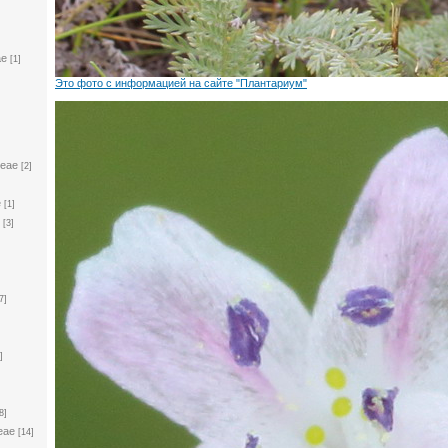
ae
[1]
Это фото с информацией на сайте "Плантариум"
ceae
[2]
e
[1]
[3]
7]
]
8]
eae
[14]