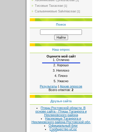
Хвойниковые Ephedraceae
[1]
Тисовые Taxaceae
[1]
Сальвиниевые Salviniaceae
[1]
Поиск
Наш опрос
Оцените мой сайт
1.
Отлично
2.
Хорошо
3.
Неплохо
4.
Плохо
5.
Ужасно
Результаты
|
Архив опросов
Всего ответов:
2
Друзья сайта
Птицы Ростовской области. В
основе сайта - Птицы Таганрога и
Неклиновского района
Насекомые Таганрога и
Неклиновского района Ростовской обл.
Официальный блог
Сообщество uCoz