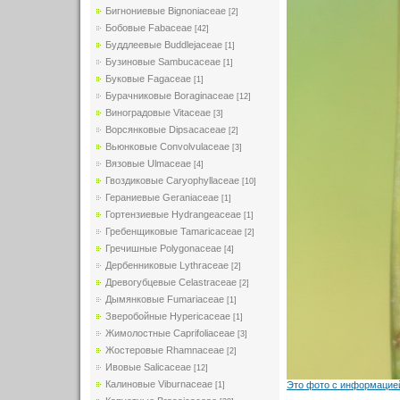
Бигнониевые Bignoniaceae
[2]
Бобовые Fabaceae
[42]
Буддлеевые Buddlejaceae
[1]
Бузиновые Sambucaceae
[1]
Буковые Fagaceae
[1]
Бурачниковые Boraginaceae
[12]
Виноградовые Vitaceae
[3]
Ворсянковые Dipsacaceae
[2]
Вьюнковые Convolvulaceae
[3]
Вязовые Ulmaceae
[4]
Гвоздиковые Caryophyllaceae
[10]
Гераниевые Geraniaceae
[1]
Гортензиевые Hydrangeaceae
[1]
Гребенщиковые Tamaricaceae
[2]
Гречишные Polygonaceae
[4]
Дербенниковые Lythraceae
[2]
Древогубцевые Celastraceae
[2]
Дымянковые Fumariaceae
[1]
Зверобойные Hypericaceae
[1]
Жимолостные Caprifoliaceae
[3]
Жостеровые Rhamnaceae
[2]
Ивовые Salicaceae
[12]
Калиновые Viburnaceae
Это фото с информацией
[1]