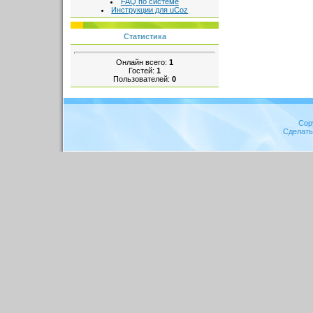
FAQ по системе
Инструкции для uCoz
Статистика
Онлайн всего:
1
Гостей:
1
Пользователей:
0
Cop
Сделат