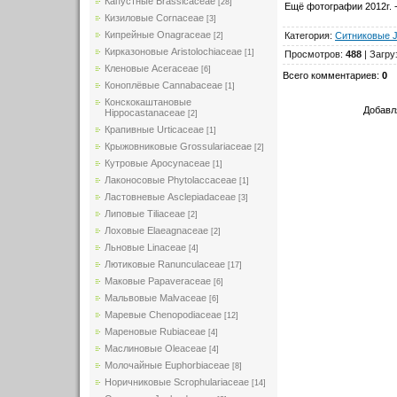
Капустные Brassicaceae
[28]
Ещё фотографии 2012г. 
Кизиловые Cornaceae
[3]
Кипрейные Onagraceae
Категория
:
Ситниковые 
[2]
Кирказоновые Aristolochiaceae
[1]
Просмотров
:
488
|
Загру
Кленовые Aceraceae
[6]
Всего комментариев
:
0
Коноплёвые Cannabaceae
[1]
Конскокаштановые
Добавл
Hippocastanaceae
[2]
Крапивные Urticaceae
[1]
Крыжовниковые Grossulariaceae
[2]
Кутровые Apocynaceae
[1]
Лаконосовые Phytolaccaceae
[1]
Ластовневые Asclepiadaceae
[3]
Липовые Tiliaceae
[2]
Лоховые Elaeagnaceae
[2]
Льновые Linaceae
[4]
Лютиковые Ranunculaceae
[17]
Маковые Papaveraceae
[6]
Мальвовые Malvaceae
[6]
Маревые Chenopodiaceae
[12]
Мареновые Rubiaceae
[4]
Маслиновые Oleaceae
[4]
Молочайные Euphorbiaceae
[8]
Норичниковые Scrophulariaceae
[14]