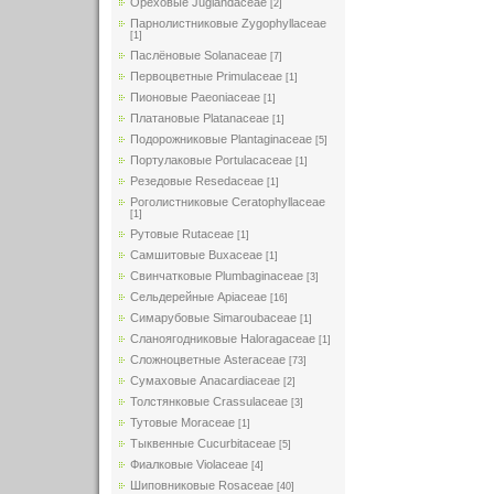
Ореховые Juglandaceae
[2]
Парнолистниковые Zygophyllaceae
[1]
Паслёновые Solanaceae
[7]
Первоцветные Primulaceae
[1]
Пионовые Paeoniaceae
[1]
Платановые Platanaceae
[1]
Подорожниковые Plantaginaceae
[5]
Портулаковые Portulacaceae
[1]
Резедовые Resedaceae
[1]
Роголистниковые Ceratophyllaceae
[1]
Рутовые Rutaceae
[1]
Самшитовые Buxaceae
[1]
Свинчатковые Plumbaginaceae
[3]
Сельдерейные Apiaceae
[16]
Симарубовые Simaroubaceae
[1]
Сланоягодниковые Haloragaceae
[1]
Сложноцветные Asteraceae
[73]
Сумаховые Anacardiaceae
[2]
Толстянковые Crassulaceae
[3]
Тутовые Moraceae
[1]
Тыквенные Cucurbitaceae
[5]
Фиалковые Violaceae
[4]
Шиповниковые Rosaceae
[40]