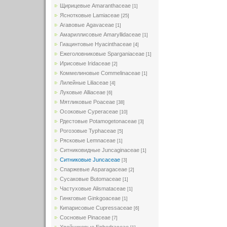
Щирицевые Amaranthaceae
[1]
Яснотковые Lamiaceae
[25]
Агавовые Agavaceae
[1]
Амариллисовые Amaryllidaceae
[1]
Гиацинтовые Hyacinthaceae
[4]
Ежеголовниковые Sparganiaceae
[1]
Ирисовые Iridaceae
[2]
Коммелиновые Commelinaceae
[1]
Лилейные Liliaceae
[4]
Луковые Alliaceae
[6]
Мятликовые Poaceae
[38]
Осоковые Cyperaceae
[10]
Рдестовые Potamogetonaceae
[3]
Рогозовые Typhaceae
[5]
Рясковые Lemnaceae
[1]
Ситниковидные Juncaginaceae
[1]
Ситниковые Juncaceae
[3]
Спаржевые Asparagaceae
[2]
Сусаковые Butomaceae
[1]
Частуховые Alismataceae
[1]
Гинкговые Ginkgoaceae
[1]
Кипарисовые Cupressaceae
[6]
Сосновые Pinaceae
[7]