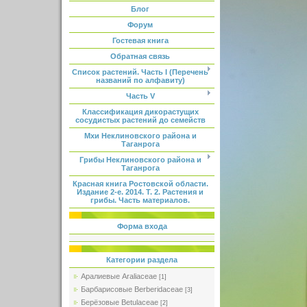
Блог
Форум
Гостевая книга
Обратная связь
Список растений. Часть I (Перечень
названий по алфавиту)
Часть V
Классификация дикорастущих
сосудистых растений до семейств
Мхи Неклиновского района и
Таганрога
Грибы Неклиновского района и
Таганрога
Красная книга Ростовской области.
Издание 2-е. 2014. Т. 2. Растения и
грибы. Часть материалов.
Форма входа
Категории раздела
Аралиевые Araliaceae
[1]
Барбарисовые Berberidaceae
[3]
Берёзовые Betulaceae
[2]