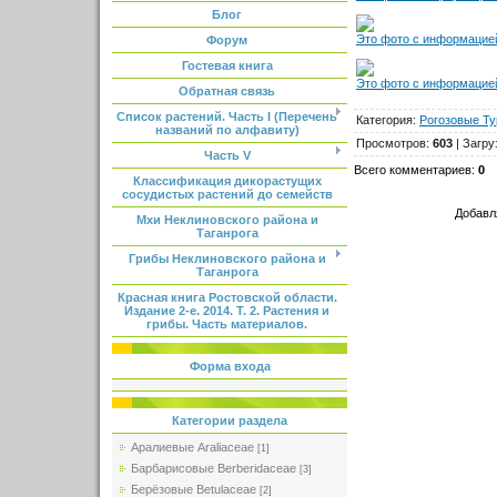
Блог
Это фото с информацией
Форум
Гостевая книга
Это фото с информацией
Обратная связь
Список растений. Часть I (Перечень
Категория
:
Рогозовые T
названий по алфавиту)
Просмотров
:
603
|
Загру
Часть V
Всего комментариев
:
0
Классификация дикорастущих
сосудистых растений до семейств
Добавл
Мхи Неклиновского района и
Таганрога
Грибы Неклиновского района и
Таганрога
Красная книга Ростовской области.
Издание 2-е. 2014. Т. 2. Растения и
грибы. Часть материалов.
Форма входа
Категории раздела
Аралиевые Araliaceae
[1]
Барбарисовые Berberidaceae
[3]
Берёзовые Betulaceae
[2]