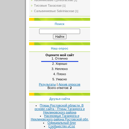
Хвойниковые Ephedraceae
[1]
Тисовые Taxaceae
[1]
Сальвиниевые Salviniaceae
[1]
Поиск
Наш опрос
Оцените мой сайт
1.
Отлично
2.
Хорошо
3.
Неплохо
4.
Плохо
5.
Ужасно
Результаты
|
Архив опросов
Всего ответов:
2
Друзья сайта
Птицы Ростовской области. В
основе сайта - Птицы Таганрога и
Неклиновского района
Насекомые Таганрога и
Неклиновского района Ростовской обл.
Официальный блог
Сообщество uCoz