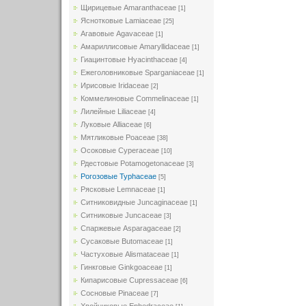
Щирицевые Amaranthaceae
[1]
Яснотковые Lamiaceae
[25]
Агавовые Agavaceae
[1]
Амариллисовые Amaryllidaceae
[1]
Гиацинтовые Hyacinthaceae
[4]
Ежеголовниковые Sparganiaceae
[1]
Ирисовые Iridaceae
[2]
Коммелиновые Commelinaceae
[1]
Лилейные Liliaceae
[4]
Луковые Alliaceae
[6]
Мятликовые Poaceae
[38]
Осоковые Cyperaceae
[10]
Рдестовые Potamogetonaceae
[3]
Рогозовые Typhaceae
[5]
Рясковые Lemnaceae
[1]
Ситниковидные Juncaginaceae
[1]
Ситниковые Juncaceae
[3]
Спаржевые Asparagaceae
[2]
Сусаковые Butomaceae
[1]
Частуховые Alismataceae
[1]
Гинкговые Ginkgoaceae
[1]
Кипарисовые Cupressaceae
[6]
Сосновые Pinaceae
[7]