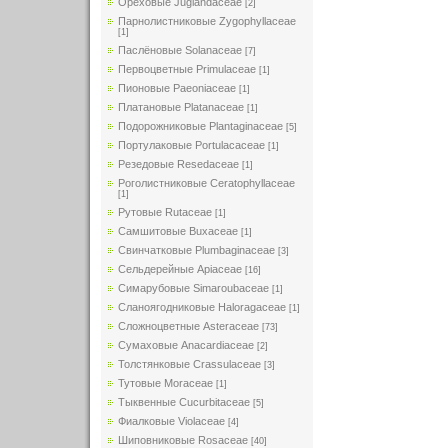
Ореховые Juglandaceae
[2]
Парнолистниковые Zygophyllaceae
[1]
Паслёновые Solanaceae
[7]
Первоцветные Primulaceae
[1]
Пионовые Paeoniaceae
[1]
Платановые Platanaceae
[1]
Подорожниковые Plantaginaceae
[5]
Портулаковые Portulacaceae
[1]
Резедовые Resedaceae
[1]
Роголистниковые Ceratophyllaceae
[1]
Рутовые Rutaceae
[1]
Самшитовые Buxaceae
[1]
Свинчатковые Plumbaginaceae
[3]
Сельдерейные Apiaceae
[16]
Симарубовые Simaroubaceae
[1]
Сланоягодниковые Haloragaceae
[1]
Сложноцветные Asteraceae
[73]
Сумаховые Anacardiaceae
[2]
Толстянковые Crassulaceae
[3]
Тутовые Moraceae
[1]
Тыквенные Cucurbitaceae
[5]
Фиалковые Violaceae
[4]
Шиповниковые Rosaceae
[40]