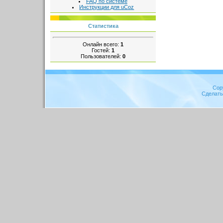
FAQ по системе
Инструкции для uCoz
Статистика
Онлайн всего:
1
Гостей:
1
Пользователей:
0
Cop
Сделат