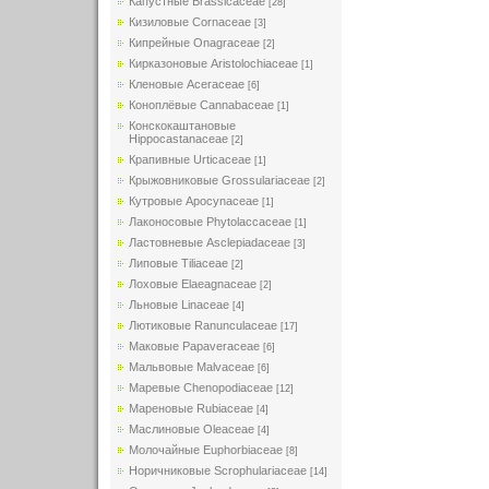
Капустные Brassicaceae
[28]
Кизиловые Cornaceae
[3]
Кипрейные Onagraceae
[2]
Кирказоновые Aristolochiaceae
[1]
Кленовые Aceraceae
[6]
Коноплёвые Cannabaceae
[1]
Конскокаштановые
Hippocastanaceae
[2]
Крапивные Urticaceae
[1]
Крыжовниковые Grossulariaceae
[2]
Кутровые Apocynaceae
[1]
Лаконосовые Phytolaccaceae
[1]
Ластовневые Asclepiadaceae
[3]
Липовые Tiliaceae
[2]
Лоховые Elaeagnaceae
[2]
Льновые Linaceae
[4]
Лютиковые Ranunculaceae
[17]
Маковые Papaveraceae
[6]
Мальвовые Malvaceae
[6]
Маревые Chenopodiaceae
[12]
Мареновые Rubiaceae
[4]
Маслиновые Oleaceae
[4]
Молочайные Euphorbiaceae
[8]
Норичниковые Scrophulariaceae
[14]