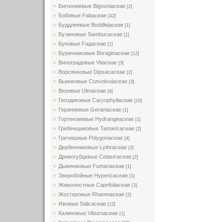
Бигнониевые Bignoniaceae
[2]
Бобовые Fabaceae
[42]
Буддлеевые Buddlejaceae
[1]
Бузиновые Sambucaceae
[1]
Буковые Fagaceae
[1]
Бурачниковые Boraginaceae
[12]
Виноградовые Vitaceae
[3]
Ворсянковые Dipsacaceae
[2]
Вьюнковые Convolvulaceae
[3]
Вязовые Ulmaceae
[4]
Гвоздиковые Caryophyllaceae
[10]
Гераниевые Geraniaceae
[1]
Гортензиевые Hydrangeaceae
[1]
Гребенщиковые Tamaricaceae
[2]
Гречишные Polygonaceae
[4]
Дербенниковые Lythraceae
[2]
Древогубцевые Celastraceae
[2]
Дымянковые Fumariaceae
[1]
Зверобойные Hypericaceae
[1]
Жимолостные Caprifoliaceae
[3]
Жостеровые Rhamnaceae
[2]
Ивовые Salicaceae
[12]
Калиновые Viburnaceae
[1]