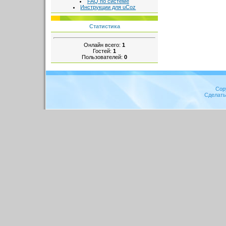
FAQ по системе
Инструкции для uCoz
Статистика
Онлайн всего:
1
Гостей:
1
Пользователей:
0
Cop
Сделат