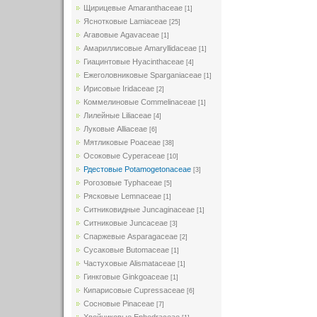
Щирицевые Amaranthaceae
[1]
Яснотковые Lamiaceae
[25]
Агавовые Agavaceae
[1]
Амариллисовые Amaryllidaceae
[1]
Гиацинтовые Hyacinthaceae
[4]
Ежеголовниковые Sparganiaceae
[1]
Ирисовые Iridaceae
[2]
Коммелиновые Commelinaceae
[1]
Лилейные Liliaceae
[4]
Луковые Alliaceae
[6]
Мятликовые Poaceae
[38]
Осоковые Cyperaceae
[10]
Рдестовые Potamogetonaceae
[3]
Рогозовые Typhaceae
[5]
Рясковые Lemnaceae
[1]
Ситниковидные Juncaginaceae
[1]
Ситниковые Juncaceae
[3]
Спаржевые Asparagaceae
[2]
Сусаковые Butomaceae
[1]
Частуховые Alismataceae
[1]
Гинкговые Ginkgoaceae
[1]
Кипарисовые Cupressaceae
[6]
Сосновые Pinaceae
[7]