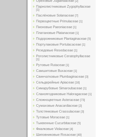
Ореховые Juglandaceae
[2]
Парнолистниковые Zygophyllaceae
[1]
Паслёновые Solanaceae
[7]
Первоцветные Primulaceae
[1]
Пионовые Paeoniaceae
[1]
Платановые Platanaceae
[1]
Подорожниковые Plantaginaceae
[5]
Портулаковые Portulacaceae
[1]
Резедовые Resedaceae
[1]
Роголистниковые Ceratophyllaceae
[1]
Рутовые Rutaceae
[1]
Самшитовые Buxaceae
[1]
Свинчатковые Plumbaginaceae
[3]
Сельдерейные Apiaceae
[16]
Симарубовые Simaroubaceae
[1]
Сланоягодниковые Haloragaceae
[1]
Сложноцветные Asteraceae
[73]
Сумаховые Anacardiaceae
[2]
Толстянковые Crassulaceae
[3]
Тутовые Moraceae
[1]
Тыквенные Cucurbitaceae
[5]
Фиалковые Violaceae
[4]
Шиповниковые Rosaceae
[40]