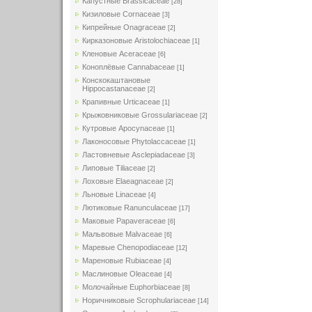
Капустные Brassicaceae
[28]
Кизиловые Cornaceae
[3]
Кипрейные Onagraceae
[2]
Кирказоновые Aristolochiaceae
[1]
Кленовые Aceraceae
[6]
Коноплёвые Cannabaceae
[1]
Конскокаштановые
Hippocastanaceae
[2]
Крапивные Urticaceae
[1]
Крыжовниковые Grossulariaceae
[2]
Кутровые Apocynaceae
[1]
Лаконосовые Phytolaccaceae
[1]
Ластовневые Asclepiadaceae
[3]
Липовые Tiliaceae
[2]
Лоховые Elaeagnaceae
[2]
Льновые Linaceae
[4]
Лютиковые Ranunculaceae
[17]
Маковые Papaveraceae
[6]
Мальвовые Malvaceae
[6]
Маревые Chenopodiaceae
[12]
Мареновые Rubiaceae
[4]
Маслиновые Oleaceae
[4]
Молочайные Euphorbiaceae
[8]
Норичниковые Scrophulariaceae
[14]