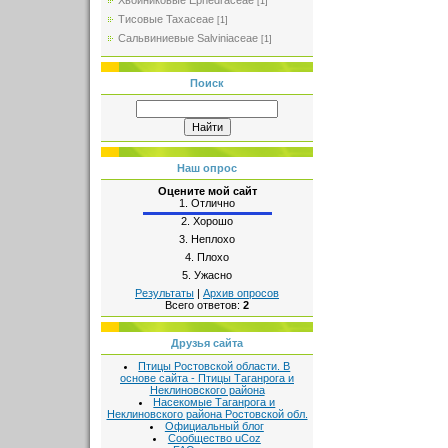
Хвойниковые Ephedraceae
[1]
Тисовые Taxaceae
[1]
Сальвиниевые Salviniaceae
[1]
Поиск
Наш опрос
Оцените мой сайт
1.
Отлично
2.
Хорошо
3.
Неплохо
4.
Плохо
5.
Ужасно
Результаты
|
Архив опросов
Всего ответов:
2
Друзья сайта
Птицы Ростовской области. В
основе сайта - Птицы Таганрога и
Неклиновского района
Насекомые Таганрога и
Неклиновского района Ростовской обл.
Официальный блог
Сообщество uCoz