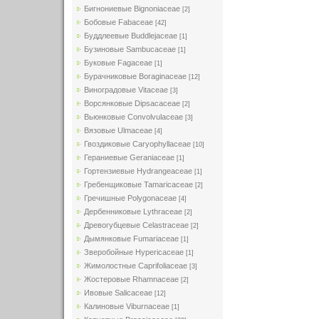
Бигнониевые Bignoniaceae
[2]
Бобовые Fabaceae
[42]
Буддлеевые Buddlejaceae
[1]
Бузиновые Sambucaceae
[1]
Буковые Fagaceae
[1]
Бурачниковые Boraginaceae
[12]
Виноградовые Vitaceae
[3]
Ворсянковые Dipsacaceae
[2]
Вьюнковые Convolvulaceae
[3]
Вязовые Ulmaceae
[4]
Гвоздиковые Caryophyllaceae
[10]
Гераниевые Geraniaceae
[1]
Гортензиевые Hydrangeaceae
[1]
Гребенщиковые Tamaricaceae
[2]
Гречишные Polygonaceae
[4]
Дербенниковые Lythraceae
[2]
Древогубцевые Celastraceae
[2]
Дымянковые Fumariaceae
[1]
Зверобойные Hypericaceae
[1]
Жимолостные Caprifoliaceae
[3]
Жостеровые Rhamnaceae
[2]
Ивовые Salicaceae
[12]
Калиновые Viburnaceae
[1]