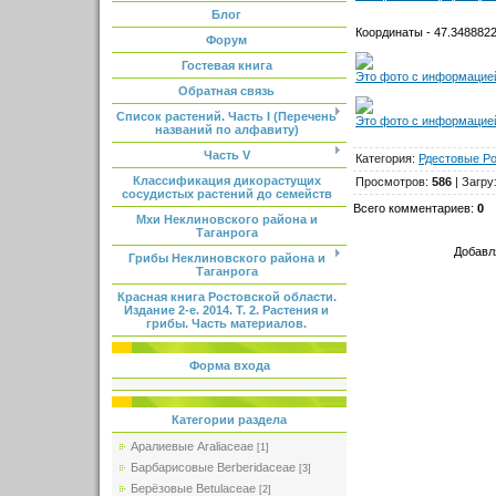
Блог
Координаты - 47.3488822
Форум
Гостевая книга
Это фото с информацией
Обратная связь
Список растений. Часть I (Перечень
Это фото с информацией
названий по алфавиту)
Часть V
Категория
:
Рдестовые P
Классификация дикорастущих
Просмотров
:
586
|
Загру
сосудистых растений до семейств
Всего комментариев
:
0
Мхи Неклиновского района и
Таганрога
Добавл
Грибы Неклиновского района и
Таганрога
Красная книга Ростовской области.
Издание 2-е. 2014. Т. 2. Растения и
грибы. Часть материалов.
Форма входа
Категории раздела
Аралиевые Araliaceae
[1]
Барбарисовые Berberidaceae
[3]
Берёзовые Betulaceae
[2]