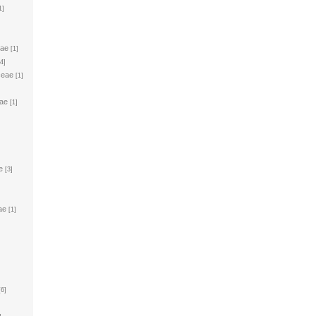
1]
eae
[1]
[4]
ceae
[1]
ae
[1]
e
[3]
ae
[1]
[6]