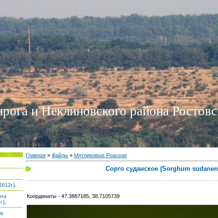
нрога и Неклиновского района Ростовс
Главная
»
Файлы
»
Мятликовые Poaceae
Сорго суданское (Sorghum sudanen
012г).
Координаты - 47.3887185, 38.7105739
 на
г).
ов