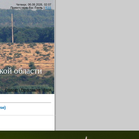
Четверг, 06.08.2026, 02:07
Приветствую Вас
Гость
|
RSS
кой области
Главная
|
Регистрация
|
Вход
se)