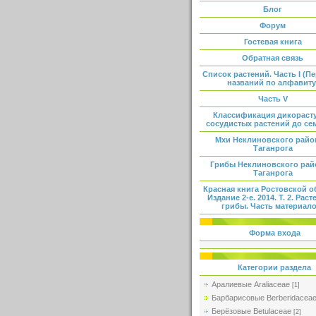
Блог
Форум
Гостевая книга
Обратная связь
Список растений. Часть I (П
названий по алфавиту
Часть V
Классификация дикораст
сосудистых растений до се
Мхи Неклиновского райо
Таганрога
Грибы Неклиновского рай
Таганрога
Красная книга Ростовской о
Издание 2-е. 2014. Т. 2. Раст
грибы. Часть материало
Форма входа
Категории раздела
Аралиевые Araliaceae
[1]
Барбарисовые Berberidacea
Берёзовые Betulaceae
[2]