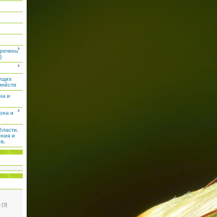
еречень
)
ущих
мейств
на и
она и
бласти.
ения и
в.
e
[3]