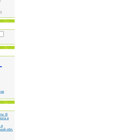
]
1]
сов
ти. В
рога и
 и
кой обл.