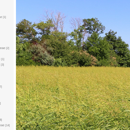
ae
[1]
ceae
[2]
e
[1]
[3]
7]
]
8]
eae
[14]