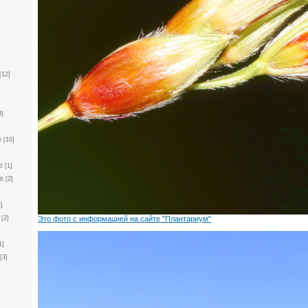
]
[12]
]
3]
e
[10]
e
[1]
e
[2]
2]
Это фото с информацией на сайте "Плантариум"
[2]
1]
[3]