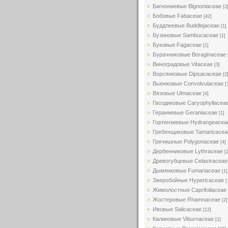
Бигнониевые Bignoniaceae
[2
Бобовые Fabaceae
[42]
Буддлеевые Buddlejaceae
[1]
Бузиновые Sambucaceae
[1]
Буковые Fagaceae
[1]
Бурачниковые Boraginaceae
Виноградовые Vitaceae
[3]
Ворсянковые Dipsacaceae
[2
Вьюнковые Convolvulaceae
[
Вязовые Ulmaceae
[4]
Гвоздиковые Caryophyllacea
Гераниевые Geraniaceae
[1]
Гортензиевые Hydrangeacea
Гребенщиковые Tamaricacea
Гречишные Polygonaceae
[4]
Дербенниковые Lythraceae
[
Древогубцевые Celastraceae
Дымянковые Fumariaceae
[1]
Зверобойные Hypericaceae
[
Жимолостные Caprifoliaceae
Жостеровые Rhamnaceae
[2]
Ивовые Salicaceae
[12]
Калиновые Viburnaceae
[1]