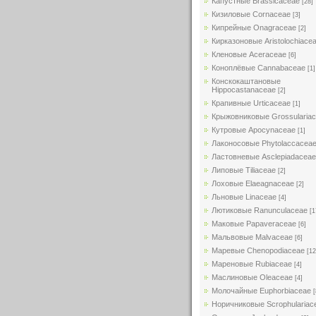
Капустные Brassicaceae
[28]
Кизиловые Cornaceae
[3]
Кипрейные Onagraceae
[2]
Кирказоновые Aristolochiace
Кленовые Aceraceae
[6]
Коноплёвые Cannabaceae
[1]
Конскокаштановые
Hippocastanaceae
[2]
Крапивные Urticaceae
[1]
Крыжовниковые Grossularia
Кутровые Apocynaceae
[1]
Лаконосовые Phytolaccacea
Ластовневые Asclepiadaceae
Липовые Tiliaceae
[2]
Лоховые Elaeagnaceae
[2]
Льновые Linaceae
[4]
Лютиковые Ranunculaceae
[1
Маковые Papaveraceae
[6]
Мальвовые Malvaceae
[6]
Маревые Chenopodiaceae
[12
Мареновые Rubiaceae
[4]
Маслиновые Oleaceae
[4]
Молочайные Euphorbiaceae
[
Норичниковые Scrophulariac