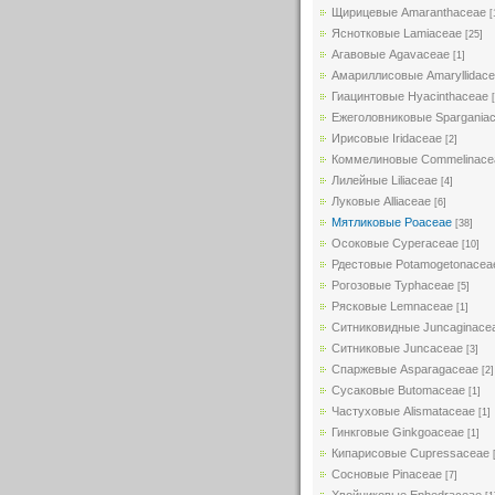
Щирицевые Amaranthaceae
[
Яснотковые Lamiaceae
[25]
Агавовые Agavaceae
[1]
Амариллисовые Amaryllidac
Гиацинтовые Hyacinthaceae
Ежеголовниковые Spargania
Ирисовые Iridaceae
[2]
Коммелиновые Commelinace
Лилейные Liliaceae
[4]
Луковые Alliaceae
[6]
Мятликовые Poaceae
[38]
Осоковые Cyperaceae
[10]
Рдестовые Potamogetonacea
Рогозовые Typhaceae
[5]
Рясковые Lemnaceae
[1]
Ситниковидные Juncaginace
Ситниковые Juncaceae
[3]
Спаржевые Asparagaceae
[2]
Сусаковые Butomaceae
[1]
Частуховые Alismataceae
[1]
Гинкговые Ginkgoaceae
[1]
Кипарисовые Cupressaceae
Сосновые Pinaceae
[7]