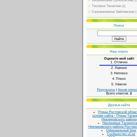
Хвойниковые Ephedraceae
[1
Тисовые Taxaceae
[1]
Сальвиниевые Salviniaceae
[
Поиск
Наш опрос
Оцените мой сайт
1.
Отлично
2.
Хорошо
3.
Неплохо
4.
Плохо
5.
Ужасно
Результаты
|
Архив опро
Всего ответов:
2
Друзья сайта
Птицы Ростовской облас
основе сайта - Птицы Таган
Неклиновского района
Насекомые Таганрога
Неклиновского района Ростовс
Официальный блог
Сообщество uCoz