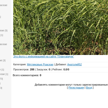
laceae
1]
eae
[5]
[1]
laceae
Это фото с информацией на сайте "Плантариум"
ae
[3]
Категория
:
Мятликовые Poaceae
|
Добавил
:
Анатолий52
Просмотров
:
288
|
Загрузок
:
0
|
Рейтинг
:
0.0
/
0
e
[1]
ceae
[1]
Всего комментариев
:
0
73]
]
Добавлять комментарии могут только зарегистрированные
[
Регистрация
|
Вход
]
[3]
]