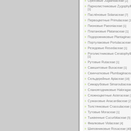
Ореховые Juglandaceae
[2]
Парнолистниковые Zygophyl
[1]
Паслёновые Solanaceae
[7]
Первоцветные Primulaceae
[
Пионовые Paeoniaceae
[1]
Платановые Platanaceae
[1]
Подорожниковые Plantaginac
Портулаковые Portulacaceae
Резедовые Resedaceae
[1]
Роголистниковые Ceratophyl
[1]
Рутовые Rutaceae
[1]
Самшитовые Buxaceae
[1]
Свинчатковые Plumbaginace
Сельдерейные Apiaceae
[16]
Симарубовые Simaroubacea
Сланоягодниковые Haloraga
Сложноцветные Asteraceae
[
Сумаховые Anacardiaceae
[2
Толстянковые Crassulaceae
Тутовые Moraceae
[1]
Тыквенные Cucurbitaceae
[5]
Фиалковые Violaceae
[4]
Шиповниковые Rosaceae
[40