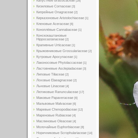
Капустные Brassicaceae
[28]
Кизиловые Cornaceae
[3]
Кипрейные Onagraceae
[2]
Кирказоновые Aristolochiaceae
[1]
Кленовые Aceraceae
[6]
Коноплёвые Cannabaceae
[1]
Конскокаштановые
Hippocastanaceae
[2]
Крапивные Urticaceae
[1]
Крыжовниковые Grossulariaceae
[2]
Кутровые Apocynaceae
[1]
Лаконосовые Phytolaccaceae
[1]
Ластовневые Asclepiadaceae
[3]
Липовые Tiliaceae
[2]
Лоховые Elaeagnaceae
[2]
Льновые Linaceae
[4]
Лютиковые Ranunculaceae
[17]
Маковые Papaveraceae
[6]
Мальвовые Malvaceae
[6]
Маревые Chenopodiaceae
[12]
Мареновые Rubiaceae
[4]
Маслиновые Oleaceae
[4]
Молочайные Euphorbiaceae
[8]
Норичниковые Scrophulariaceae
[14]