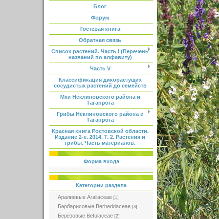
Блог
Форум
Гостевая книга
Обратная связь
Список растений. Часть I (Перечень
названий по алфавиту)
Часть V
Классификация дикорастущих
сосудистых растений до семейств
Мхи Неклиновского района и
Таганрога
Грибы Неклиновского района и
Таганрога
Красная книга Ростовской области.
Издание 2-е. 2014. Т. 2. Растения и
грибы. Часть материалов.
Форма входа
Категории раздела
Аралиевые Araliaceae
[1]
Барбарисовые Berberidaceae
[3]
Берёзовые Betulaceae
[2]