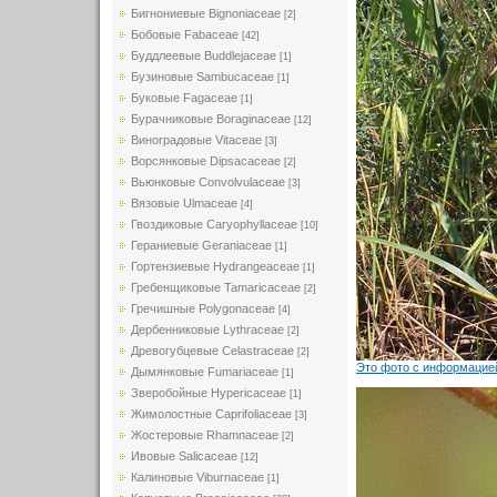
Бигнониевые Bignoniaceae
[2]
Бобовые Fabaceae
[42]
Буддлеевые Buddlejaceae
[1]
Бузиновые Sambucaceae
[1]
Буковые Fagaceae
[1]
Бурачниковые Boraginaceae
[12]
Виноградовые Vitaceae
[3]
Ворсянковые Dipsacaceae
[2]
Вьюнковые Convolvulaceae
[3]
Вязовые Ulmaceae
[4]
Гвоздиковые Caryophyllaceae
[10]
Гераниевые Geraniaceae
[1]
Гортензиевые Hydrangeaceae
[1]
Гребенщиковые Tamaricaceae
[2]
Гречишные Polygonaceae
[4]
Дербенниковые Lythraceae
[2]
Древогубцевые Celastraceae
[2]
Это фото с информацией
Дымянковые Fumariaceae
[1]
Зверобойные Hypericaceae
[1]
Жимолостные Caprifoliaceae
[3]
Жостеровые Rhamnaceae
[2]
Ивовые Salicaceae
[12]
Калиновые Viburnaceae
[1]