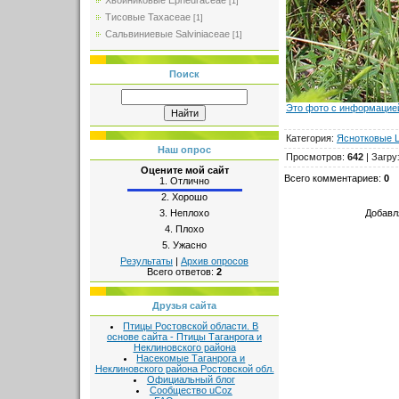
Хвойниковые Ephedraceae
[1]
Тисовые Taxaceae
[1]
Сальвиниевые Salviniaceae
[1]
Поиск
Это фото с информацией
Категория
:
Яснотковые 
Наш опрос
Просмотров
:
642
|
Загру
Оцените мой сайт
Всего комментариев
:
0
1.
Отлично
2.
Хорошо
Добавл
3.
Неплохо
4.
Плохо
5.
Ужасно
Результаты
|
Архив опросов
Всего ответов:
2
Друзья сайта
Птицы Ростовской области. В
основе сайта - Птицы Таганрога и
Неклиновского района
Насекомые Таганрога и
Неклиновского района Ростовской обл.
Официальный блог
Сообщество uCoz