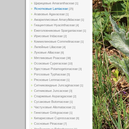
Щирицевые Amaranthaceae
[1]
Яснотковые Lamiaceae
[25]
Агавовые Agavaceae
[1]
Амариллисовые Amaryllidaceae
[1]
Гиацинтовые Hyacinthaceae
[4]
Ежеголовниковые Sparganiaceae
[1]
Ирисовые Iridaceae
[2]
Коммелиновые Commelinaceae
[1]
Лилейные Liliaceae
[4]
Луковые Alliaceae
[6]
Мятликовые Poaceae
[38]
Осоковые Cyperaceae
[10]
Рдестовые Potamogetonaceae
[3]
Рогозовые Typhaceae
[5]
Рясковые Lemnaceae
[1]
Ситниковидные Juncaginaceae
[1]
Ситниковые Juncaceae
[3]
Спаржевые Asparagaceae
[2]
Сусаковые Butomaceae
[1]
Частуховые Alismataceae
[1]
Гинкговые Ginkgoaceae
[1]
Кипарисовые Cupressaceae
[6]
Сосновые Pinaceae
[7]