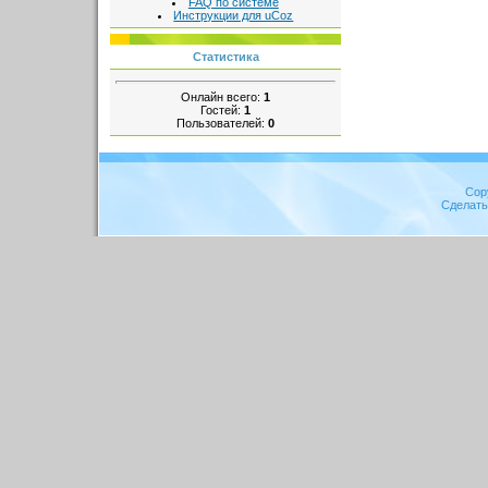
FAQ по системе
Инструкции для uCoz
Статистика
Онлайн всего:
1
Гостей:
1
Пользователей:
0
Cop
Сделат