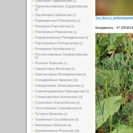
Ореховые Juglandaceae
[2]
Парнолистниковые Zygophyllaceae
[1]
Паслёновые Solanaceae
[7]
Это фото с информацией
Первоцветные Primulaceae
[1]
Пионовые Paeoniaceae
[1]
Координаты - 47.3253014
Платановые Platanaceae
[1]
Подорожниковые Plantaginaceae
[5]
Портулаковые Portulacaceae
[1]
Резедовые Resedaceae
[1]
Роголистниковые Ceratophyllaceae
[1]
Рутовые Rutaceae
[1]
Самшитовые Buxaceae
[1]
Свинчатковые Plumbaginaceae
[3]
Сельдерейные Apiaceae
[16]
Симарубовые Simaroubaceae
[1]
Сланоягодниковые Haloragaceae
[1]
Сложноцветные Asteraceae
[73]
Сумаховые Anacardiaceae
[2]
Толстянковые Crassulaceae
[3]
Тутовые Moraceae
[1]
Тыквенные Cucurbitaceae
[5]
Фиалковые Violaceae
[4]
Шиповниковые Rosaceae
[40]