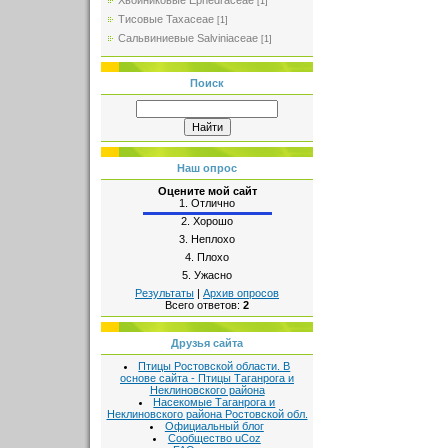
Хвойниковые Ephedraceae
[1]
Тисовые Taxaceae
[1]
Сальвиниевые Salviniaceae
[1]
Поиск
Наш опрос
Оцените мой сайт
1.
Отлично
2.
Хорошо
3.
Неплохо
4.
Плохо
5.
Ужасно
Результаты
|
Архив опросов
Всего ответов:
2
Друзья сайта
Птицы Ростовской области. В
основе сайта - Птицы Таганрога и
Неклиновского района
Насекомые Таганрога и
Неклиновского района Ростовской обл.
Официальный блог
Сообщество uCoz