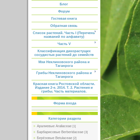
Блог
Форум
Гостевая книга
Обратная связь
Список растений. Часть I (Перечень
названий по алфавиту)
Часть V
Классификация дикорастущих
сосудистых растений до семейств
Мхи Неклиновского района и
Таганрога
Грибы Неклиновского района и
Таганрога
Красная книга Ростовской области.
Издание 2-е. 2014. Т. 2. Растения и
грибы. Часть материалов.
Форма входа
Категории раздела
Аралиевые Araliaceae
[1]
Барбарисовые Berberidaceae
[3]
Берёзовые Betulaceae
[2]