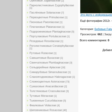
Ореховые Juglandaceae
[2]
Парнолистниковые Zygophyllaceae
[1]
Паслёновые Solanaceae
[7]
Это фото с информацией
Первоцветные Primulaceae
[1]
Ещё фотографии 2012г. 
Пионовые Paeoniaceae
[1]
Платановые Platanaceae
[1]
Категория
:
Бобовые Fab
Подорожниковые Plantaginaceae
[5]
Просмотров
:
662
|
Загру
Портулаковые Portulacaceae
[1]
Всего комментариев
:
0
Резедовые Resedaceae
[1]
Роголистниковые Ceratophyllaceae
[1]
Добавл
Рутовые Rutaceae
[1]
Самшитовые Buxaceae
[1]
Свинчатковые Plumbaginaceae
[3]
Сельдерейные Apiaceae
[16]
Симарубовые Simaroubaceae
[1]
Сланоягодниковые Haloragaceae
[1]
Сложноцветные Asteraceae
[73]
Сумаховые Anacardiaceae
[2]
Толстянковые Crassulaceae
[3]
Тутовые Moraceae
[1]
Тыквенные Cucurbitaceae
[5]
Фиалковые Violaceae
[4]
Шиповниковые Rosaceae
[40]