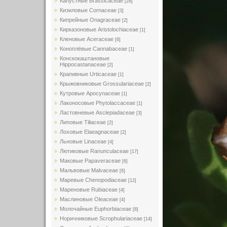
Капустные Brassicaceae
[28]
Кизиловые Cornaceae
[3]
Кипрейные Onagraceae
[2]
Кирказоновые Aristolochiaceae
[1]
Кленовые Aceraceae
[6]
Коноплёвые Cannabaceae
[1]
Конскокаштановые
Hippocastanaceae
[2]
Крапивные Urticaceae
[1]
Крыжовниковые Grossulariaceae
[2]
Кутровые Apocynaceae
[1]
Лаконосовые Phytolaccaceae
[1]
Ластовневые Asclepiadaceae
[3]
Липовые Tiliaceae
[2]
Лоховые Elaeagnaceae
[2]
Льновые Linaceae
[4]
Лютиковые Ranunculaceae
[17]
Маковые Papaveraceae
[6]
Мальвовые Malvaceae
[6]
Маревые Chenopodiaceae
[12]
Мареновые Rubiaceae
[4]
Маслиновые Oleaceae
[4]
Молочайные Euphorbiaceae
[8]
Норичниковые Scrophulariaceae
[14]