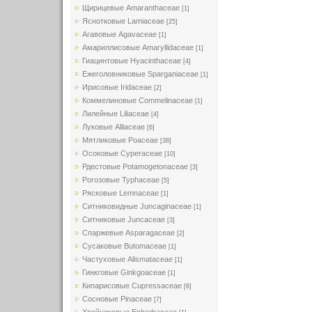
Щирицевые Amaranthaceae
[1]
Яснотковые Lamiaceae
[25]
Агавовые Agavaceae
[1]
Амариллисовые Amaryllidaceae
[1]
Гиацинтовые Hyacinthaceae
[4]
Ежеголовниковые Sparganiaceae
[1]
Ирисовые Iridaceae
[2]
Коммелиновые Commelinaceae
[1]
Лилейные Liliaceae
[4]
Луковые Alliaceae
[6]
Мятликовые Poaceae
[38]
Осоковые Cyperaceae
[10]
Рдестовые Potamogetonaceae
[3]
Рогозовые Typhaceae
[5]
Рясковые Lemnaceae
[1]
Ситниковидные Juncaginaceae
[1]
Ситниковые Juncaceae
[3]
Спаржевые Asparagaceae
[2]
Сусаковые Butomaceae
[1]
Частуховые Alismataceae
[1]
Гинкговые Ginkgoaceae
[1]
Кипарисовые Cupressaceae
[6]
Сосновые Pinaceae
[7]