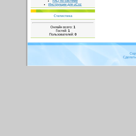
FAQ по системе
Инструкции для uCoz
Статистика
Онлайн всего:
1
Гостей:
1
Пользователей:
0
Cop
Сделат