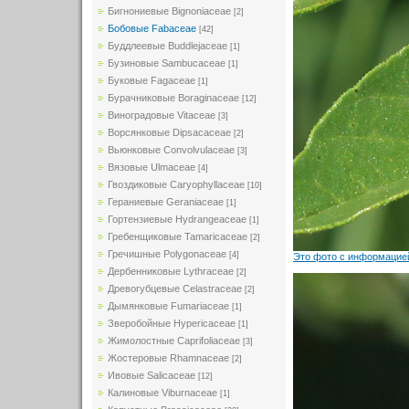
Бигнониевые Bignoniaceae
[2]
Бобовые Fabaceae
[42]
Буддлеевые Buddlejaceae
[1]
Бузиновые Sambucaceae
[1]
Буковые Fagaceae
[1]
Бурачниковые Boraginaceae
[12]
Виноградовые Vitaceae
[3]
Ворсянковые Dipsacaceae
[2]
Вьюнковые Convolvulaceae
[3]
Вязовые Ulmaceae
[4]
Гвоздиковые Caryophyllaceae
[10]
Гераниевые Geraniaceae
[1]
Гортензиевые Hydrangeaceae
[1]
Гребенщиковые Tamaricaceae
[2]
Гречишные Polygonaceae
[4]
Это фото с информацией
Дербенниковые Lythraceae
[2]
Древогубцевые Celastraceae
[2]
Дымянковые Fumariaceae
[1]
Зверобойные Hypericaceae
[1]
Жимолостные Caprifoliaceae
[3]
Жостеровые Rhamnaceae
[2]
Ивовые Salicaceae
[12]
Калиновые Viburnaceae
[1]