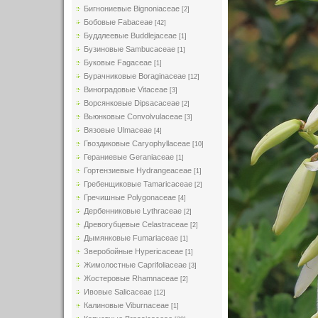
Бигнониевые Bignoniaceae
[2]
Бобовые Fabaceae
[42]
Буддлеевые Buddlejaceae
[1]
Бузиновые Sambucaceae
[1]
Буковые Fagaceae
[1]
Бурачниковые Boraginaceae
[12]
Виноградовые Vitaceae
[3]
Ворсянковые Dipsacaceae
[2]
Вьюнковые Convolvulaceae
[3]
Вязовые Ulmaceae
[4]
Гвоздиковые Caryophyllaceae
[10]
Гераниевые Geraniaceae
[1]
Гортензиевые Hydrangeaceae
[1]
Гребенщиковые Tamaricaceae
[2]
Гречишные Polygonaceae
[4]
Дербенниковые Lythraceae
[2]
Древогубцевые Celastraceae
[2]
Дымянковые Fumariaceae
[1]
Зверобойные Hypericaceae
[1]
Жимолостные Caprifoliaceae
[3]
Жостеровые Rhamnaceae
[2]
Ивовые Salicaceae
[12]
Калиновые Viburnaceae
[1]