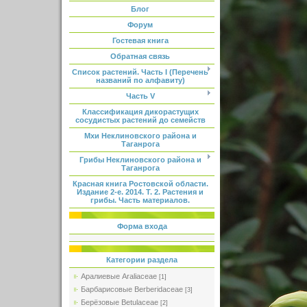
Блог
Форум
Гостевая книга
Обратная связь
Список растений. Часть I (Перечень
названий по алфавиту)
Часть V
Классификация дикорастущих
сосудистых растений до семейств
Мхи Неклиновского района и
Таганрога
Грибы Неклиновского района и
Таганрога
Красная книга Ростовской области.
Издание 2-е. 2014. Т. 2. Растения и
грибы. Часть материалов.
Форма входа
Категории раздела
Аралиевые Araliaceae
[1]
Барбарисовые Berberidaceae
[3]
Берёзовые Betulaceae
[2]