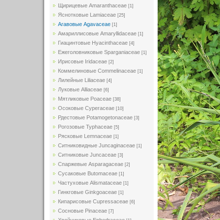
Щирицевые Amaranthaceae
[1]
Яснотковые Lamiaceae
[25]
Агавовые Agavaceae
[1]
Амариллисовые Amaryllidaceae
[1]
Гиацинтовые Hyacinthaceae
[4]
Ежеголовниковые Sparganiaceae
[1]
Ирисовые Iridaceae
[2]
Коммелиновые Commelinaceae
[1]
Лилейные Liliaceae
[4]
Луковые Alliaceae
[6]
Мятликовые Poaceae
[38]
Осоковые Cyperaceae
[10]
Рдестовые Potamogetonaceae
[3]
Рогозовые Typhaceae
[5]
Рясковые Lemnaceae
[1]
Ситниковидные Juncaginaceae
[1]
Ситниковые Juncaceae
[3]
Спаржевые Asparagaceae
[2]
Сусаковые Butomaceae
[1]
Частуховые Alismataceae
[1]
Гинкговые Ginkgoaceae
[1]
Кипарисовые Cupressaceae
[6]
Сосновые Pinaceae
[7]