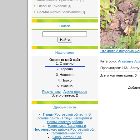
Хвойниковые Ephedraceae
[1]
Тисовые Taxaceae
[1]
Сальвиниевые Salviniaceae
[1]
Поиск
Это фото с информацией
Наш опрос
Оцените мой сайт
Категория
:
Агавовые Ag
1.
Отлично
Просмотров
:
163
|
Загру
2.
Хорошо
3.
Неплохо
Всего комментариев
:
0
4.
Плохо
5.
Ужасно
Добавл
Результаты
|
Архив опросов
Всего ответов:
2
Друзья сайта
Птицы Ростовской области. В
основе сайта - Птицы Таганрога и
Неклиновского района
Насекомые Таганрога и
Неклиновского района Ростовской обл.
Официальный блог
Сообщество uCoz