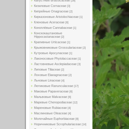
Капустные Brassicaceae
[28]
Кизиловые Cornaceae
[3]
Кипрейные Onagraceae
[2]
Кирказоновые Aristolochiaceae
[1]
Кленовые Aceraceae
[6]
Коноплёвые Cannabaceae
[1]
Конскокаштановые
Hippocastanaceae
[2]
Крапивные Urticaceae
[1]
Крыжовниковые Grossulariaceae
[2]
Кутровые Apocynaceae
[1]
Лаконосовые Phytolaccaceae
[1]
Ластовневые Asclepiadaceae
[3]
Липовые Tiliaceae
[2]
Лоховые Elaeagnaceae
[2]
Льновые Linaceae
[4]
Лютиковые Ranunculaceae
[17]
Маковые Papaveraceae
[6]
Мальвовые Malvaceae
[6]
Маревые Chenopodiaceae
[12]
Мареновые Rubiaceae
[4]
Маслиновые Oleaceae
[4]
Молочайные Euphorbiaceae
[8]
Норичниковые Scrophulariaceae
[14]