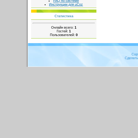
FAQ по системе
Инструкции для uCoz
Статистика
Онлайн всего:
1
Гостей:
1
Пользователей:
0
Cop
Сделат