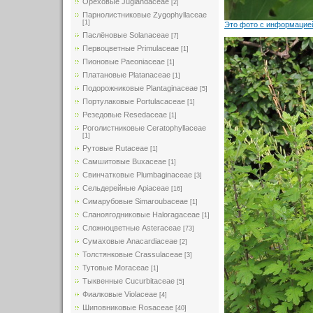
Ореховые Juglandaceae
[2]
Парнолистниковые Zygophyllaceae
[1]
Это фото с информацией
Паслёновые Solanaceae
[7]
Первоцветные Primulaceae
[1]
Пионовые Paeoniaceae
[1]
Платановые Platanaceae
[1]
Подорожниковые Plantaginaceae
[5]
Портулаковые Portulacaceae
[1]
Резедовые Resedaceae
[1]
Роголистниковые Ceratophyllaceae
[1]
Рутовые Rutaceae
[1]
Самшитовые Buxaceae
[1]
Свинчатковые Plumbaginaceae
[3]
Сельдерейные Apiaceae
[16]
Симарубовые Simaroubaceae
[1]
Сланоягодниковые Haloragaceae
[1]
Сложноцветные Asteraceae
[73]
Сумаховые Anacardiaceae
[2]
Толстянковые Crassulaceae
[3]
Тутовые Moraceae
[1]
Тыквенные Cucurbitaceae
[5]
Фиалковые Violaceae
[4]
Шиповниковые Rosaceae
[40]