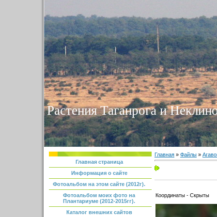
Растения Таганрога и Неклино
Главная
»
Файлы
»
Агаво
Главная страница
Информация о сайте
Фотоальбом на этом сайте (2012г).
Координаты - Скрыты
Фотоальбом моих фото на
Плантариуме (2012-2015гг).
Каталог внешних сайтов