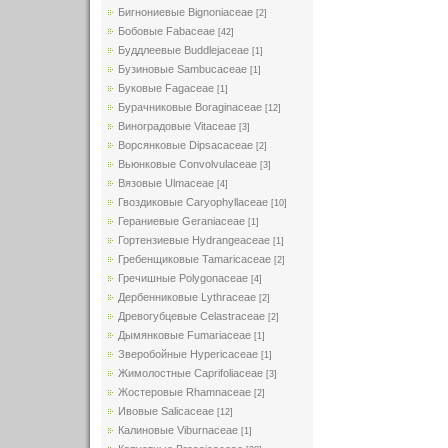
Бигнониевые Bignoniaceae
[2]
Бобовые Fabaceae
[42]
Буддлеевые Buddlejaceae
[1]
Бузиновые Sambucaceae
[1]
Буковые Fagaceae
[1]
Бурачниковые Boraginaceae
[12]
Виноградовые Vitaceae
[3]
Ворсянковые Dipsacaceae
[2]
Вьюнковые Convolvulaceae
[3]
Вязовые Ulmaceae
[4]
Гвоздиковые Caryophyllaceae
[10]
Гераниевые Geraniaceae
[1]
Гортензиевые Hydrangeaceae
[1]
Гребенщиковые Tamaricaceae
[2]
Гречишные Polygonaceae
[4]
Дербенниковые Lythraceae
[2]
Древогубцевые Celastraceae
[2]
Дымянковые Fumariaceae
[1]
Зверобойные Hypericaceae
[1]
Жимолостные Caprifoliaceae
[3]
Жостеровые Rhamnaceae
[2]
Ивовые Salicaceae
[12]
Калиновые Viburnaceae
[1]