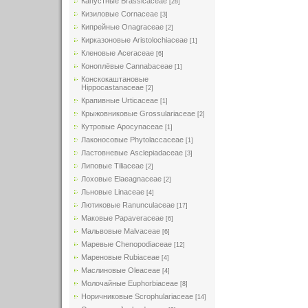
Капустные Brassicaceae
[28]
Кизиловые Cornaceae
[3]
Кипрейные Onagraceae
[2]
Кирказоновые Aristolochiaceae
[1]
Кленовые Aceraceae
[6]
Коноплёвые Cannabaceae
[1]
Конскокаштановые
Hippocastanaceae
[2]
Крапивные Urticaceae
[1]
Крыжовниковые Grossulariaceae
[2]
Кутровые Apocynaceae
[1]
Лаконосовые Phytolaccaceae
[1]
Ластовневые Asclepiadaceae
[3]
Липовые Tiliaceae
[2]
Лоховые Elaeagnaceae
[2]
Льновые Linaceae
[4]
Лютиковые Ranunculaceae
[17]
Маковые Papaveraceae
[6]
Мальвовые Malvaceae
[6]
Маревые Chenopodiaceae
[12]
Мареновые Rubiaceae
[4]
Маслиновые Oleaceae
[4]
Молочайные Euphorbiaceae
[8]
Норичниковые Scrophulariaceae
[14]