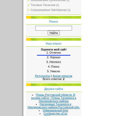
Хвойниковые Ephedraceae
[1]
Тисовые Taxaceae
[1]
Сальвиниевые Salviniaceae
[1]
Поиск
Наш опрос
Оцените мой сайт
1.
Отлично
2.
Хорошо
3.
Неплохо
4.
Плохо
5.
Ужасно
Результаты
|
Архив опросов
Всего ответов:
2
Друзья сайта
Птицы Ростовской области. В
основе сайта - Птицы Таганрога и
Неклиновского района
Насекомые Таганрога и
Неклиновского района Ростовской обл.
Официальный блог
Сообщество uCoz