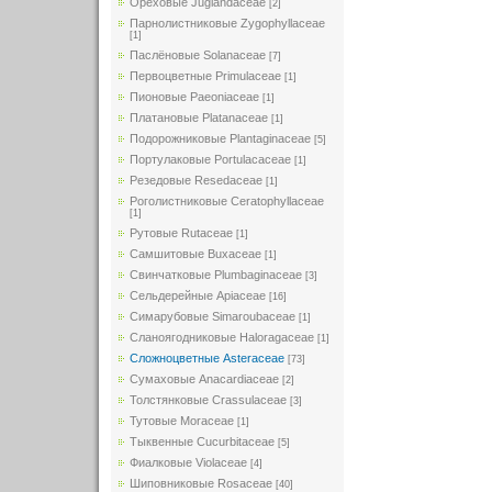
Ореховые Juglandaceae
[2]
Парнолистниковые Zygophyllaceae
[1]
Паслёновые Solanaceae
[7]
Первоцветные Primulaceae
[1]
Пионовые Paeoniaceae
[1]
Платановые Platanaceae
[1]
Подорожниковые Plantaginaceae
[5]
Портулаковые Portulacaceae
[1]
Резедовые Resedaceae
[1]
Роголистниковые Ceratophyllaceae
[1]
Рутовые Rutaceae
[1]
Самшитовые Buxaceae
[1]
Свинчатковые Plumbaginaceae
[3]
Сельдерейные Apiaceae
[16]
Симарубовые Simaroubaceae
[1]
Сланоягодниковые Haloragaceae
[1]
Сложноцветные Asteraceae
[73]
Сумаховые Anacardiaceae
[2]
Толстянковые Crassulaceae
[3]
Тутовые Moraceae
[1]
Тыквенные Cucurbitaceae
[5]
Фиалковые Violaceae
[4]
Шиповниковые Rosaceae
[40]