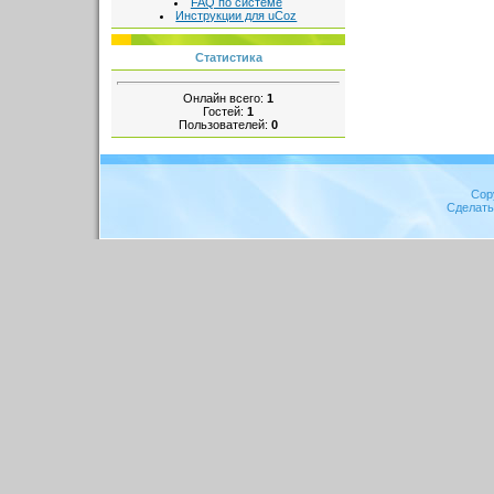
FAQ по системе
Инструкции для uCoz
Статистика
Онлайн всего:
1
Гостей:
1
Пользователей:
0
Cop
Сделат