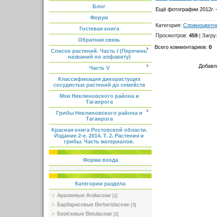
Блог
Ещё фотографии 2012г. 
Форум
Категория
:
Сложноцветн
Гостевая книга
Просмотров
:
459
|
Загру
Обратная связь
Всего комментариев
:
0
Список растений. Часть I (Перечень
названий по алфавиту)
Добавл
Часть V
Классификация дикорастущих
сосудистых растений до семейств
Мхи Неклиновского района и
Таганрога
Грибы Неклиновского района и
Таганрога
Красная книга Ростовской области.
Издание 2-е. 2014. Т. 2. Растения и
грибы. Часть материалов.
Форма входа
Категории раздела
Аралиевые Araliaceae
[1]
Барбарисовые Berberidaceae
[3]
Берёзовые Betulaceae
[2]