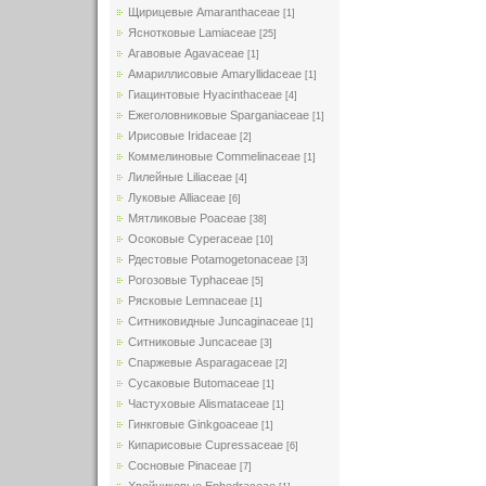
Щирицевые Amaranthaceae
[1]
Яснотковые Lamiaceae
[25]
Агавовые Agavaceae
[1]
Амариллисовые Amaryllidaceae
[1]
Гиацинтовые Hyacinthaceae
[4]
Ежеголовниковые Sparganiaceae
[1]
Ирисовые Iridaceae
[2]
Коммелиновые Commelinaceae
[1]
Лилейные Liliaceae
[4]
Луковые Alliaceae
[6]
Мятликовые Poaceae
[38]
Осоковые Cyperaceae
[10]
Рдестовые Potamogetonaceae
[3]
Рогозовые Typhaceae
[5]
Рясковые Lemnaceae
[1]
Ситниковидные Juncaginaceae
[1]
Ситниковые Juncaceae
[3]
Спаржевые Asparagaceae
[2]
Сусаковые Butomaceae
[1]
Частуховые Alismataceae
[1]
Гинкговые Ginkgoaceae
[1]
Кипарисовые Cupressaceae
[6]
Сосновые Pinaceae
[7]