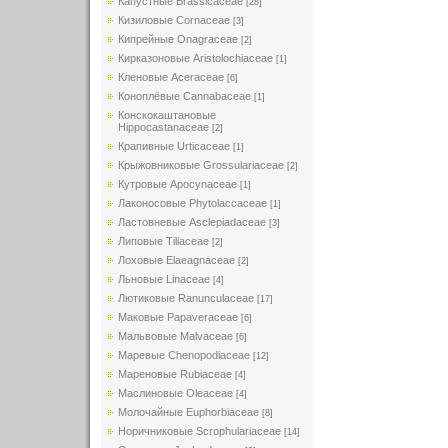
Капустные Brassicaceae
[28]
Кизиловые Cornaceae
[3]
Кипрейные Onagraceae
[2]
Кирказоновые Aristolochiaceae
[1]
Кленовые Aceraceae
[6]
Коноплёвые Cannabaceae
[1]
Конскокаштановые
Hippocastanaceae
[2]
Крапивные Urticaceae
[1]
Крыжовниковые Grossulariaceae
[2]
Кутровые Apocynaceae
[1]
Лаконосовые Phytolaccaceae
[1]
Ластовневые Asclepiadaceae
[3]
Липовые Tiliaceae
[2]
Лоховые Elaeagnaceae
[2]
Льновые Linaceae
[4]
Лютиковые Ranunculaceae
[17]
Маковые Papaveraceae
[6]
Мальвовые Malvaceae
[6]
Маревые Chenopodiaceae
[12]
Мареновые Rubiaceae
[4]
Маслиновые Oleaceae
[4]
Молочайные Euphorbiaceae
[8]
Норичниковые Scrophulariaceae
[14]