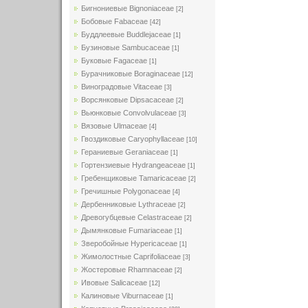
Бигнониевые Bignoniaceae
[2]
Бобовые Fabaceae
[42]
Буддлеевые Buddlejaceae
[1]
Бузиновые Sambucaceae
[1]
Буковые Fagaceae
[1]
Бурачниковые Boraginaceae
[12]
Виноградовые Vitaceae
[3]
Ворсянковые Dipsacaceae
[2]
Вьюнковые Convolvulaceae
[3]
Вязовые Ulmaceae
[4]
Гвоздиковые Caryophyllaceae
[10]
Гераниевые Geraniaceae
[1]
Гортензиевые Hydrangeaceae
[1]
Гребенщиковые Tamaricaceae
[2]
Гречишные Polygonaceae
[4]
Дербенниковые Lythraceae
[2]
Древогубцевые Celastraceae
[2]
Дымянковые Fumariaceae
[1]
Зверобойные Hypericaceae
[1]
Жимолостные Caprifoliaceae
[3]
Жостеровые Rhamnaceae
[2]
Ивовые Salicaceae
[12]
Калиновые Viburnaceae
[1]