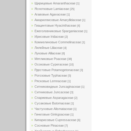
Щирицевые Amaranthaceae
[1]
Яснотковые Lamiaceae
[25]
Агавовые Agavaceae
[1]
Амариллисовые Amaryllidaceae
[1]
Гиацинтовые Hyacinthaceae
[4]
Ежеголовниковые Sparganiaceae
[1]
Ирисовые Iridaceae
[2]
Коммелиновые Commelinaceae
[1]
Лилейные Liliaceae
[4]
Луковые Alliaceae
[6]
Мятликовые Poaceae
[38]
Осоковые Cyperaceae
[10]
Рдестовые Potamogetonaceae
[3]
Рогозовые Typhaceae
[5]
Рясковые Lemnaceae
[1]
Ситниковидные Juncaginaceae
[1]
Ситниковые Juncaceae
[3]
Спаржевые Asparagaceae
[2]
Сусаковые Butomaceae
[1]
Частуховые Alismataceae
[1]
Гинкговые Ginkgoaceae
[1]
Кипарисовые Cupressaceae
[6]
Сосновые Pinaceae
[7]