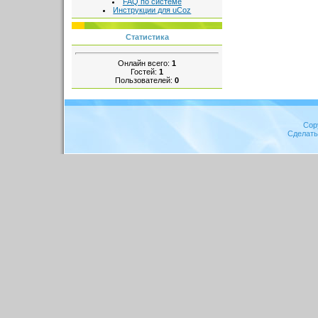
FAQ по системе
Инструкции для uCoz
Статистика
Онлайн всего:
1
Гостей:
1
Пользователей:
0
Cop
Сделат