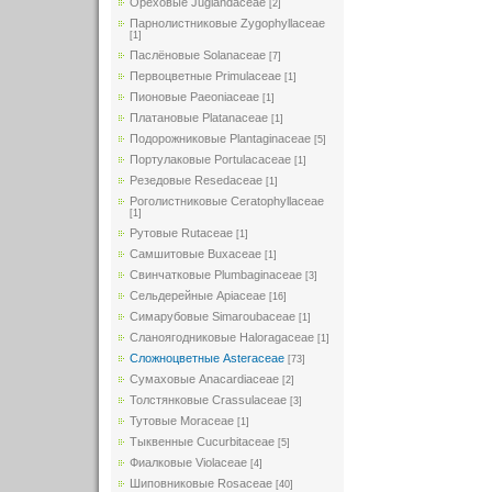
Ореховые Juglandaceae
[2]
Парнолистниковые Zygophyllaceae
[1]
Паслёновые Solanaceae
[7]
Первоцветные Primulaceae
[1]
Пионовые Paeoniaceae
[1]
Платановые Platanaceae
[1]
Подорожниковые Plantaginaceae
[5]
Портулаковые Portulacaceae
[1]
Резедовые Resedaceae
[1]
Роголистниковые Ceratophyllaceae
[1]
Рутовые Rutaceae
[1]
Самшитовые Buxaceae
[1]
Свинчатковые Plumbaginaceae
[3]
Сельдерейные Apiaceae
[16]
Симарубовые Simaroubaceae
[1]
Сланоягодниковые Haloragaceae
[1]
Сложноцветные Asteraceae
[73]
Сумаховые Anacardiaceae
[2]
Толстянковые Crassulaceae
[3]
Тутовые Moraceae
[1]
Тыквенные Cucurbitaceae
[5]
Фиалковые Violaceae
[4]
Шиповниковые Rosaceae
[40]