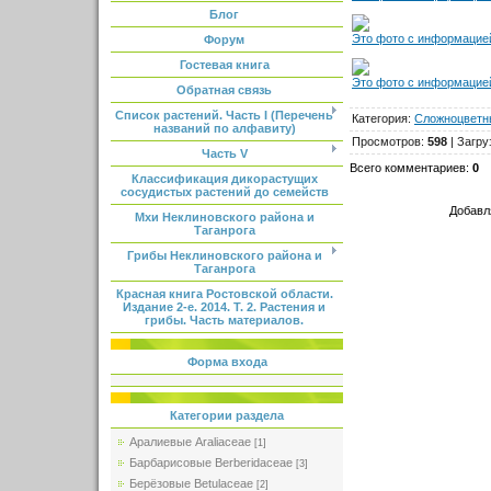
Блог
Это фото с информацией
Форум
Гостевая книга
Это фото с информацией
Обратная связь
Список растений. Часть I (Перечень
Категория
:
Сложноцветн
названий по алфавиту)
Просмотров
:
598
|
Загру
Часть V
Всего комментариев
:
0
Классификация дикорастущих
сосудистых растений до семейств
Добавл
Мхи Неклиновского района и
Таганрога
Грибы Неклиновского района и
Таганрога
Красная книга Ростовской области.
Издание 2-е. 2014. Т. 2. Растения и
грибы. Часть материалов.
Форма входа
Категории раздела
Аралиевые Araliaceae
[1]
Барбарисовые Berberidaceae
[3]
Берёзовые Betulaceae
[2]