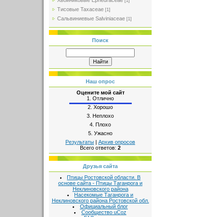
Хвойниковые Ephedraceae
[1]
Тисовые Taxaceae
[1]
Сальвиниевые Salviniaceae
[1]
Поиск
Наш опрос
Оцените мой сайт
1.
Отлично
2.
Хорошо
3.
Неплохо
4.
Плохо
5.
Ужасно
Результаты
|
Архив опросов
Всего ответов:
2
Друзья сайта
Птицы Ростовской области. В
основе сайта - Птицы Таганрога и
Неклиновского района
Насекомые Таганрога и
Неклиновского района Ростовской обл.
Официальный блог
Сообщество uCoz