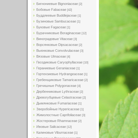
Бигнониевые Bignoniaceae
[2]
Бобовые Fabaceae
[42]
Буддлеевые Buddlejaceae
[1]
Бузиновые Sambucaceae
[1]
Буковые Fagaceae
[1]
Бурачниковые Boraginaceae
[12]
Виноградовые Vitaceae
[3]
Ворсянковые Dipsacaceae
[2]
Вьюнковые Convolvulaceae
[3]
Вязовые Ulmaceae
[4]
Гвоздиковые Caryophyllaceae
[10]
Гераниевые Geraniaceae
[1]
Гортензиевые Hydrangeaceae
[1]
Гребенщиковые Tamaricaceae
[2]
Гречишные Polygonaceae
[4]
Дербенниковые Lythraceae
[2]
Древогубцевые Celastraceae
[2]
Дымянковые Fumariaceae
[1]
Зверобойные Hypericaceae
[1]
Жимолостные Caprifoliaceae
[3]
Жостеровые Rhamnaceae
[2]
Ивовые Salicaceae
[12]
Калиновые Viburnaceae
[1]