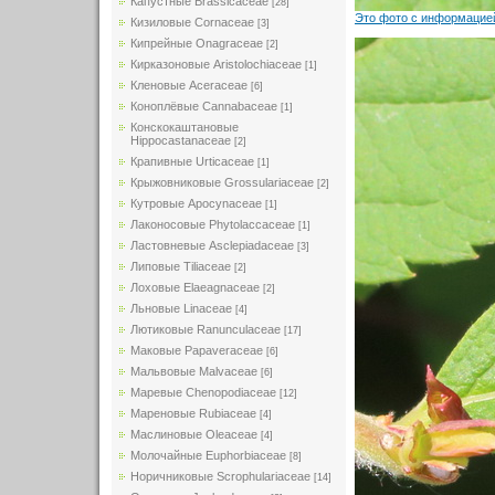
Капустные Brassicaceae
[28]
Это фото с информацией
Кизиловые Cornaceae
[3]
Кипрейные Onagraceae
[2]
Кирказоновые Aristolochiaceae
[1]
Кленовые Aceraceae
[6]
Коноплёвые Cannabaceae
[1]
Конскокаштановые
Hippocastanaceae
[2]
Крапивные Urticaceae
[1]
Крыжовниковые Grossulariaceae
[2]
Кутровые Apocynaceae
[1]
Лаконосовые Phytolaccaceae
[1]
Ластовневые Asclepiadaceae
[3]
Липовые Tiliaceae
[2]
Лоховые Elaeagnaceae
[2]
Льновые Linaceae
[4]
Лютиковые Ranunculaceae
[17]
Маковые Papaveraceae
[6]
Мальвовые Malvaceae
[6]
Маревые Chenopodiaceae
[12]
Мареновые Rubiaceae
[4]
Маслиновые Oleaceae
[4]
Молочайные Euphorbiaceae
[8]
Норичниковые Scrophulariaceae
[14]