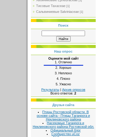
Хвойниковые Ephedraceae
[1]
Тисовые Taxaceae
[1]
Сальвиниевые Salviniaceae
[1]
Поиск
Наш опрос
Оцените мой сайт
1.
Отлично
2.
Хорошо
3.
Неплохо
4.
Плохо
5.
Ужасно
Результаты
|
Архив опросов
Всего ответов:
2
Друзья сайта
Птицы Ростовской области. В
основе сайта - Птицы Таганрога и
Неклиновского района
Насекомые Таганрога и
Неклиновского района Ростовской обл.
Официальный блог
Сообщество uCoz