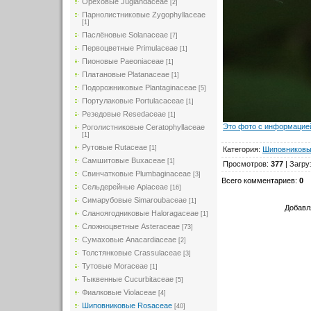
Ореховые Juglandaceae
[2]
Парнолистниковые Zygophyllaceae
[1]
Паслёновые Solanaceae
[7]
Первоцветные Primulaceae
[1]
Пионовые Paeoniaceae
[1]
Платановые Platanaceae
[1]
Подорожниковые Plantaginaceae
[5]
Портулаковые Portulacaceae
[1]
Резедовые Resedaceae
[1]
Это фото с информацией
Роголистниковые Ceratophyllaceae
[1]
Рутовые Rutaceae
[1]
Категория
:
Шиповниковы
Самшитовые Buxaceae
[1]
Просмотров
:
377
|
Загру
Свинчатковые Plumbaginaceae
[3]
Всего комментариев
:
0
Сельдерейные Apiaceae
[16]
Симарубовые Simaroubaceae
[1]
Добавл
Сланоягодниковые Haloragaceae
[1]
Сложноцветные Asteraceae
[73]
Сумаховые Anacardiaceae
[2]
Толстянковые Crassulaceae
[3]
Тутовые Moraceae
[1]
Тыквенные Cucurbitaceae
[5]
Фиалковые Violaceae
[4]
Шиповниковые Rosaceae
[40]