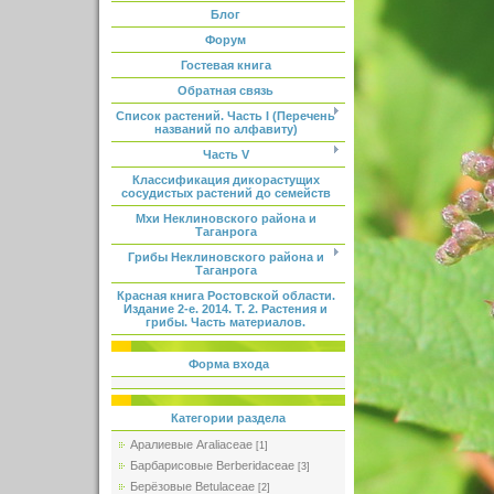
Блог
Форум
Гостевая книга
Обратная связь
Список растений. Часть I (Перечень
названий по алфавиту)
Часть V
Классификация дикорастущих
сосудистых растений до семейств
Мхи Неклиновского района и
Таганрога
Грибы Неклиновского района и
Таганрога
Красная книга Ростовской области.
Издание 2-е. 2014. Т. 2. Растения и
грибы. Часть материалов.
Форма входа
Категории раздела
Аралиевые Araliaceae
[1]
Барбарисовые Berberidaceae
[3]
Берёзовые Betulaceae
[2]