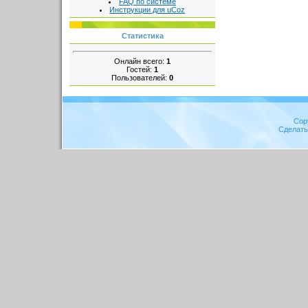
FAQ по системе
Инструкции для uCoz
Статистика
Онлайн всего:
1
Гостей:
1
Пользователей:
0
Cop
Сделат