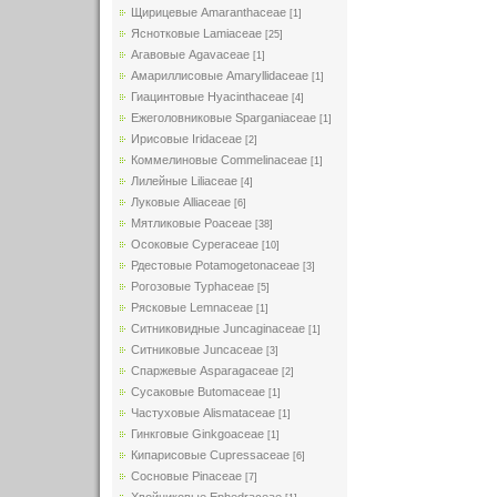
Щирицевые Amaranthaceae
[1]
Яснотковые Lamiaceae
[25]
Агавовые Agavaceae
[1]
Амариллисовые Amaryllidaceae
[1]
Гиацинтовые Hyacinthaceae
[4]
Ежеголовниковые Sparganiaceae
[1]
Ирисовые Iridaceae
[2]
Коммелиновые Commelinaceae
[1]
Лилейные Liliaceae
[4]
Луковые Alliaceae
[6]
Мятликовые Poaceae
[38]
Осоковые Cyperaceae
[10]
Рдестовые Potamogetonaceae
[3]
Рогозовые Typhaceae
[5]
Рясковые Lemnaceae
[1]
Ситниковидные Juncaginaceae
[1]
Ситниковые Juncaceae
[3]
Спаржевые Asparagaceae
[2]
Сусаковые Butomaceae
[1]
Частуховые Alismataceae
[1]
Гинкговые Ginkgoaceae
[1]
Кипарисовые Cupressaceae
[6]
Сосновые Pinaceae
[7]