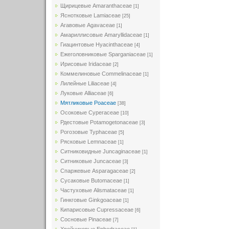
Щирицевые Amaranthaceae
[1]
Яснотковые Lamiaceae
[25]
Агавовые Agavaceae
[1]
Амариллисовые Amaryllidaceae
[1]
Гиацинтовые Hyacinthaceae
[4]
Ежеголовниковые Sparganiaceae
[1]
Ирисовые Iridaceae
[2]
Коммелиновые Commelinaceae
[1]
Лилейные Liliaceae
[4]
Луковые Alliaceae
[6]
Мятликовые Poaceae
[38]
Осоковые Cyperaceae
[10]
Рдестовые Potamogetonaceae
[3]
Рогозовые Typhaceae
[5]
Рясковые Lemnaceae
[1]
Ситниковидные Juncaginaceae
[1]
Ситниковые Juncaceae
[3]
Спаржевые Asparagaceae
[2]
Сусаковые Butomaceae
[1]
Частуховые Alismataceae
[1]
Гинкговые Ginkgoaceae
[1]
Кипарисовые Cupressaceae
[6]
Сосновые Pinaceae
[7]