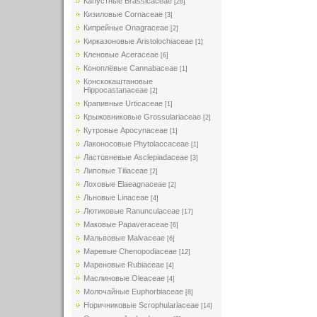
Капустные Brassicaceae
[28]
Кизиловые Cornaceae
[3]
Кипрейные Onagraceae
[2]
Кирказоновые Aristolochiaceae
[1]
Кленовые Aceraceae
[6]
Коноплёвые Cannabaceae
[1]
Конскокаштановые
Hippocastanaceae
[2]
Крапивные Urticaceae
[1]
Крыжовниковые Grossulariaceae
[2]
Кутровые Apocynaceae
[1]
Лаконосовые Phytolaccaceae
[1]
Ластовневые Asclepiadaceae
[3]
Липовые Tiliaceae
[2]
Лоховые Elaeagnaceae
[2]
Льновые Linaceae
[4]
Лютиковые Ranunculaceae
[17]
Маковые Papaveraceae
[6]
Мальвовые Malvaceae
[6]
Маревые Chenopodiaceae
[12]
Мареновые Rubiaceae
[4]
Маслиновые Oleaceae
[4]
Молочайные Euphorbiaceae
[8]
Норичниковые Scrophulariaceae
[14]