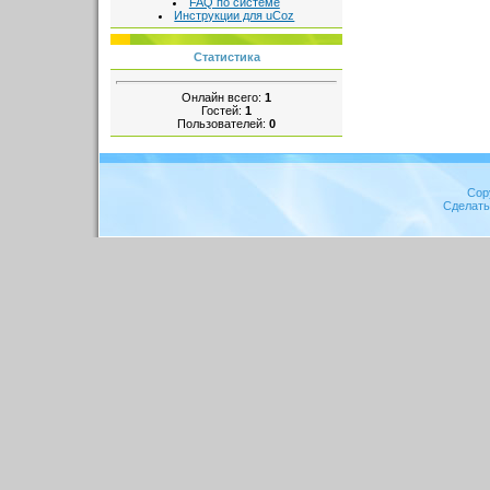
FAQ по системе
Инструкции для uCoz
Статистика
Онлайн всего:
1
Гостей:
1
Пользователей:
0
Cop
Сделат