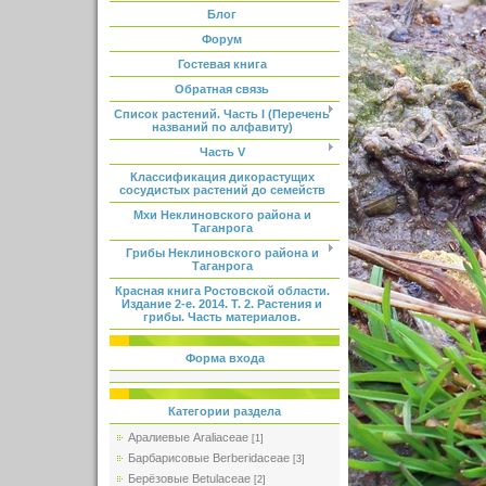
Блог
Форум
Гостевая книга
Обратная связь
Список растений. Часть I (Перечень
названий по алфавиту)
Часть V
Классификация дикорастущих
сосудистых растений до семейств
Мхи Неклиновского района и
Таганрога
Грибы Неклиновского района и
Таганрога
Красная книга Ростовской области.
Издание 2-е. 2014. Т. 2. Растения и
грибы. Часть материалов.
Форма входа
Категории раздела
Аралиевые Araliaceae
[1]
Барбарисовые Berberidaceae
[3]
Берёзовые Betulaceae
[2]