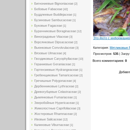
Бигнониевые Bignoniaceae
[2]
Бобовые Fabaceae
[42]
Буддлеевые Buddlejaceae
[1]
Бузиновые Sambucaceae
[1]
Буковые Fagaceae
[1]
Бурачниковые Boraginaceae
[12]
Виноградовые Vitaceae
[3]
Это фото с информацией
Ворсянковые Dipsacaceae
[2]
Категория
:
Мятликовые 
Вьюнковые Convolvulaceae
[3]
Вязовые Ulmaceae
Просмотров
:
535
|
Загру
[4]
Гвоздиковые Caryophyllaceae
[10]
Всего комментариев
:
0
Гераниевые Geraniaceae
[1]
Гортензиевые Hydrangeaceae
[1]
Добавл
Гребенщиковые Tamaricaceae
[2]
Гречишные Polygonaceae
[4]
Дербенниковые Lythraceae
[2]
Древогубцевые Celastraceae
[2]
Дымянковые Fumariaceae
[1]
Зверобойные Hypericaceae
[1]
Жимолостные Caprifoliaceae
[3]
Жостеровые Rhamnaceae
[2]
Ивовые Salicaceae
[12]
Калиновые Viburnaceae
[1]