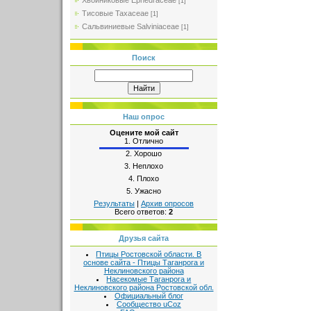
Хвойниковые Ephedraceae
[1]
Тисовые Taxaceae
[1]
Сальвиниевые Salviniaceae
[1]
Поиск
Наш опрос
Оцените мой сайт
1.
Отлично
2.
Хорошо
3.
Неплохо
4.
Плохо
5.
Ужасно
Результаты
|
Архив опросов
Всего ответов:
2
Друзья сайта
Птицы Ростовской области. В
основе сайта - Птицы Таганрога и
Неклиновского района
Насекомые Таганрога и
Неклиновского района Ростовской обл.
Официальный блог
Сообщество uCoz