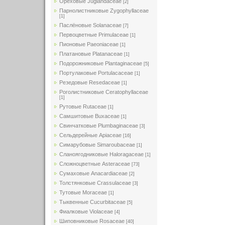
Ореховые Juglandaceae
[2]
Парнолистниковые Zygophyllaceae
[1]
Паслёновые Solanaceae
[7]
Первоцветные Primulaceae
[1]
Пионовые Paeoniaceae
[1]
Платановые Platanaceae
[1]
Подорожниковые Plantaginaceae
[5]
Портулаковые Portulacaceae
[1]
Резедовые Resedaceae
[1]
Роголистниковые Ceratophyllaceae
[1]
Рутовые Rutaceae
[1]
Самшитовые Buxaceae
[1]
Свинчатковые Plumbaginaceae
[3]
Сельдерейные Apiaceae
[16]
Симарубовые Simaroubaceae
[1]
Сланоягодниковые Haloragaceae
[1]
Сложноцветные Asteraceae
[73]
Сумаховые Anacardiaceae
[2]
Толстянковые Crassulaceae
[3]
Тутовые Moraceae
[1]
Тыквенные Cucurbitaceae
[5]
Фиалковые Violaceae
[4]
Шиповниковые Rosaceae
[40]