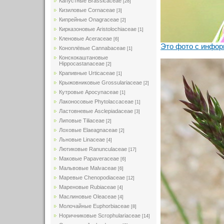
Капустные Brassicaceae
[28]
Кизиловые Cornaceae
[3]
Кипрейные Onagraceae
[2]
Кирказоновые Aristolochiaceae
[1]
Кленовые Aceraceae
[6]
Это фото с инфор
Коноплёвые Cannabaceae
[1]
Конскокаштановые
Hippocastanaceae
[2]
Крапивные Urticaceae
[1]
Крыжовниковые Grossulariaceae
[2]
Кутровые Apocynaceae
[1]
Лаконосовые Phytolaccaceae
[1]
Ластовневые Asclepiadaceae
[3]
Липовые Tiliaceae
[2]
Лоховые Elaeagnaceae
[2]
Льновые Linaceae
[4]
Лютиковые Ranunculaceae
[17]
Маковые Papaveraceae
[6]
Мальвовые Malvaceae
[6]
Маревые Chenopodiaceae
[12]
Мареновые Rubiaceae
[4]
Маслиновые Oleaceae
[4]
Молочайные Euphorbiaceae
[8]
Норичниковые Scrophulariaceae
[14]