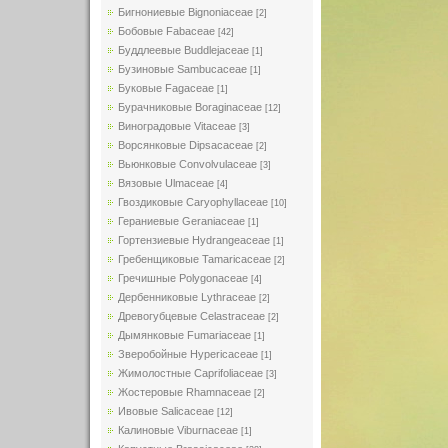
Бигнониевые Bignoniaceae
[2]
Бобовые Fabaceae
[42]
Буддлеевые Buddlejaceae
[1]
Бузиновые Sambucaceae
[1]
Буковые Fagaceae
[1]
Бурачниковые Boraginaceae
[12]
Виноградовые Vitaceae
[3]
Ворсянковые Dipsacaceae
[2]
Вьюнковые Convolvulaceae
[3]
Вязовые Ulmaceae
[4]
Гвоздиковые Caryophyllaceae
[10]
Гераниевые Geraniaceae
[1]
Гортензиевые Hydrangeaceae
[1]
Гребенщиковые Tamaricaceae
[2]
Гречишные Polygonaceae
[4]
Дербенниковые Lythraceae
[2]
Древогубцевые Celastraceae
[2]
Дымянковые Fumariaceae
[1]
Зверобойные Hypericaceae
[1]
Жимолостные Caprifoliaceae
[3]
Жостеровые Rhamnaceae
[2]
Ивовые Salicaceae
[12]
Калиновые Viburnaceae
[1]