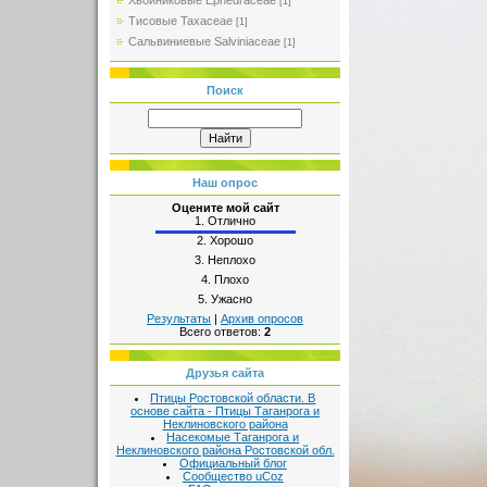
Хвойниковые Ephedraceae
[1]
Тисовые Taxaceae
[1]
Сальвиниевые Salviniaceae
[1]
Поиск
Наш опрос
Оцените мой сайт
1.
Отлично
2.
Хорошо
3.
Неплохо
4.
Плохо
5.
Ужасно
Результаты
|
Архив опросов
Всего ответов:
2
Друзья сайта
Птицы Ростовской области. В
основе сайта - Птицы Таганрога и
Неклиновского района
Насекомые Таганрога и
Неклиновского района Ростовской обл.
Официальный блог
Сообщество uCoz