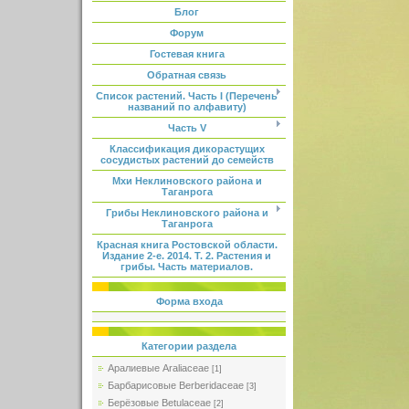
Блог
Форум
Гостевая книга
Обратная связь
Список растений. Часть I (Перечень
названий по алфавиту)
Часть V
Классификация дикорастущих
сосудистых растений до семейств
Мхи Неклиновского района и
Таганрога
Грибы Неклиновского района и
Таганрога
Красная книга Ростовской области.
Издание 2-е. 2014. Т. 2. Растения и
грибы. Часть материалов.
Форма входа
Категории раздела
Аралиевые Araliaceae
[1]
Барбарисовые Berberidaceae
[3]
Берёзовые Betulaceae
[2]