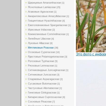
Щирицевые Amaranthaceae
[1]
Яснотковые Lamiaceae
[25]
Агавовые Agavaceae
[1]
Амариллисовые Amaryllidaceae
[1]
Гиацинтовые Hyacinthaceae
[4]
Ежеголовниковые Sparganiaceae
[1]
Ирисовые Iridaceae
[2]
Коммелиновые Commelinaceae
[1]
Лилейные Liliaceae
[4]
Луковые Alliaceae
[6]
Мятликовые Poaceae
[38]
Осоковые Cyperaceae
[10]
Это фото с инфор
Рдестовые Potamogetonaceae
[3]
Рогозовые Typhaceae
[5]
Рясковые Lemnaceae
[1]
Ситниковидные Juncaginaceae
[1]
Ситниковые Juncaceae
[3]
Спаржевые Asparagaceae
[2]
Сусаковые Butomaceae
[1]
Частуховые Alismataceae
[1]
Гинкговые Ginkgoaceae
[1]
Кипарисовые Cupressaceae
[6]
Сосновые Pinaceae
[7]