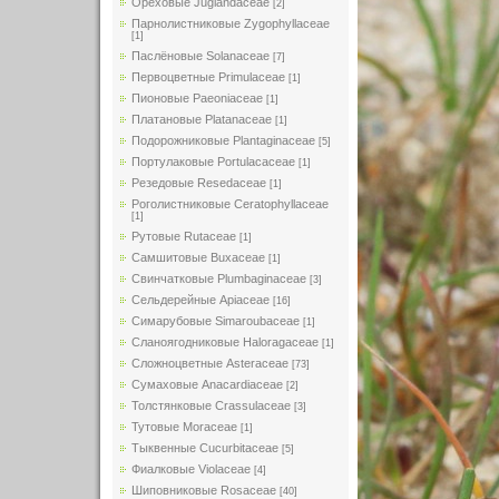
Ореховые Juglandaceae
[2]
Парнолистниковые Zygophyllaceae
[1]
Паслёновые Solanaceae
[7]
Первоцветные Primulaceae
[1]
Пионовые Paeoniaceae
[1]
Платановые Platanaceae
[1]
Подорожниковые Plantaginaceae
[5]
Портулаковые Portulacaceae
[1]
Резедовые Resedaceae
[1]
Роголистниковые Ceratophyllaceae
[1]
Рутовые Rutaceae
[1]
Самшитовые Buxaceae
[1]
Свинчатковые Plumbaginaceae
[3]
Сельдерейные Apiaceae
[16]
Симарубовые Simaroubaceae
[1]
Сланоягодниковые Haloragaceae
[1]
Сложноцветные Asteraceae
[73]
Сумаховые Anacardiaceae
[2]
Толстянковые Crassulaceae
[3]
Тутовые Moraceae
[1]
Тыквенные Cucurbitaceae
[5]
Фиалковые Violaceae
[4]
Шиповниковые Rosaceae
[40]